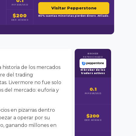
0.1
PIP EUR/USD
Visitar Pepperstone
$200
80% cuentas minoristas pierden dinero. Afiliado.
DEP. MÍNIMO
BROKER
PATROCINADO
a historia de los mercados
El broker de los
traders activos
re del trading
as. Livermore no fue solo
0.1
os del mercado: euforia y
PIP EUR/USD
cios en pizarras dentro
$200
pezar a operar por su
DEP. MÍNIMO
vo, ganando millones en