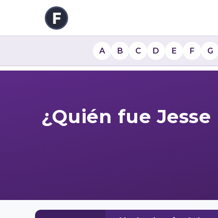
A
B
C
D
E
F
G
¿Quién fue Jesse 