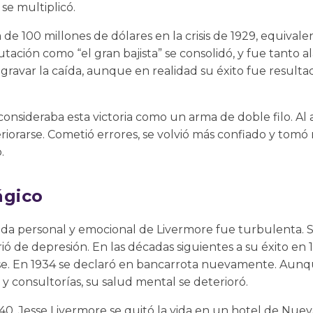
se multiplicó.
de 100 millones de dólares en la crisis de 1929, equivale
utación como “el gran bajista” se consolidó, y fue tanto 
ravar la caída, aunque en realidad su éxito fue resultado
onsideraba esta victoria como un arma de doble filo. Al a
riorarse. Cometió errores, se volvió más confiado y tomó 
.
ágico
 vida personal y emocional de Livermore fue turbulenta. S
ufrió de depresión. En las décadas siguientes a su éxito en 
. En 1934 se declaró en bancarrota nuevamente. Aunq
 y consultorías, su salud mental se deterioró.
0, Jesse Livermore se quitó la vida en un hotel de Nuev