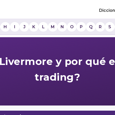
Diccion
H
I
J
K
L
M
N
O
P
Q
R
S
Livermore y por qué 
trading?