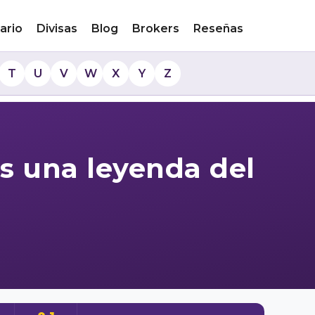
ario
Divisas
Blog
Brokers
Reseñas
T
U
V
W
X
Y
Z
es una leyenda del