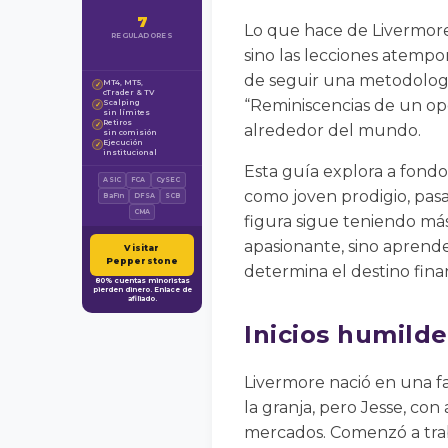
7
Lo que hace de Livermore
REGULADORES
sino las lecciones atempor
de seguir una metodología 
MT4, MT5,
✓
cTrader & TV
“Reminiscencias de un ope
Scalping
✓
sin límites
Retiros
✓
alrededor del mundo.
sin comisión
Ejecución
✓
institucional
Esta guía explora a fondo 
ASIC
FCA
CySEC
como joven prodigio, pasa
BaFin
DFSA
SCB
CMA
figura sigue teniendo más
apasionante, sino aprende
Visitar
Pepperstone
determina el destino fina
80% cuentas minoristas
pierden dinero. Enlace de
afiliado.
Inicios humild
Livermore nació en una f
la granja, pero Jesse, con
mercados. Comenzó a trab