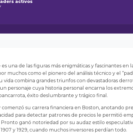
raders activos
w
 es una de las figuras más enigmáticas y fascinantes en l
por muchos como el pionero del análisis técnico y el “pad
u vida combina grandes triunfos con devastadoras derrot
 un personaje cuya historia personal encarna los extrem
bancarrota, éxito deslumbrante y trágico final.
y comenzó su carrera financiera en Boston, anotando pre
acidad para detectar patrones de precios le permitió em
Pronto ganó notoriedad por su audaz estilo especulati
e 1907 y 1929, cuando muchos inversores perdían todo.