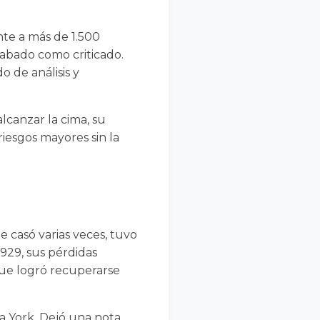
nte a más de 1.500
alabado como criticado.
 de análisis y
lcanzar la cima, su
riesgos mayores sin la
e casó varias veces, tuvo
1929, sus pérdidas
ue logró recuperarse
a York. Dejó una nota