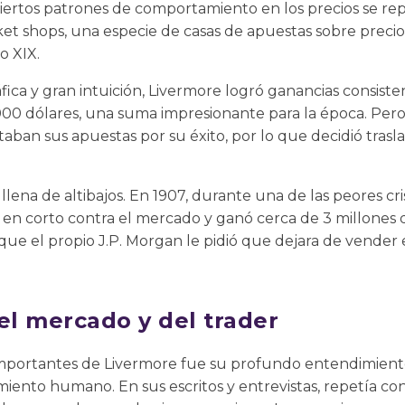
rtos patrones de comportamiento en los precios se repet
et shops, una especie de casas de apuestas sobre precio
o XIX.
ca y gran intuición, Livermore logró ganancias consisten
00 dólares, una suma impresionante para la época. Pero
taban sus apuestas por su éxito, por lo que decidió tras
lena de altibajos. En 1907, durante una de las peores cris
ó en corto contra el mercado y ganó cerca de 3 millones 
n que el propio J.P. Morgan le pidió que dejara de vender
el mercado y del trader
mportantes de Livermore fue su profundo entendimiento 
ento humano. En sus escritos y entrevistas, repetía c