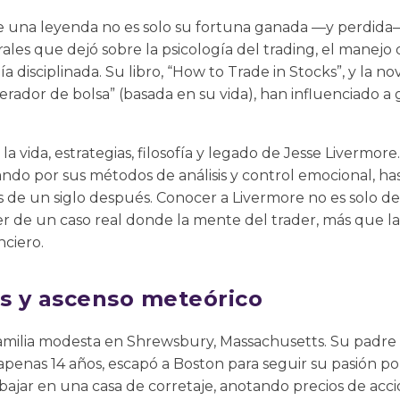
 una leyenda no es solo su fortuna ganada —y perdida—
ales que dejó sobre la psicología del trading, el manejo 
disciplinada. Su libro, “How to Trade in Stocks”, y la no
rador de bolsa” (basada en su vida), han influenciado a
la vida, estrategias, filosofía y legado de Jesse Livermo
ndo por sus métodos de análisis y control emocional, ha
 de un siglo después. Conocer a Livermore no es solo de
r de un caso real donde la mente del trader, más que la
nciero.
es y ascenso meteórico
amilia modesta en Shrewsbury, Massachusetts. Su padre 
 apenas 14 años, escapó a Boston para seguir su pasión po
ajar en una casa de corretaje, anotando precios de acci