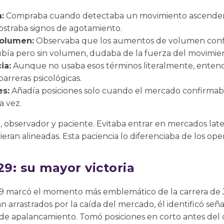
:
Compraba cuando detectaba un movimiento ascendent
straba signos de agotamiento.
volumen:
Observaba que los aumentos de volumen conf
 subía pero sin volumen, dudaba de la fuerza del movimie
ia:
Aunque no usaba esos términos literalmente, entendí
rreras psicológicas.
es:
Añadía posiciones solo cuando el mercado confirmaba 
a vez.
observador y paciente. Evitaba entrar en mercados later
eran alineadas. Esta paciencia lo diferenciaba de los ope
29: su mayor victoria
9 marcó el momento más emblemático de la carrera de J
n arrastrados por la caída del mercado, él identificó seña
 de apalancamiento. Tomó posiciones en corto antes del 