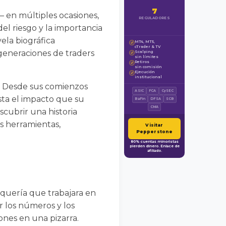
7
 en múltiples ocasiones,
REGULADORES
del riesgo y la importancia
vela biográfica
MT4, MT5,
✓
cTrader & TV
 generaciones de traders
Scalping
✓
sin límites
Retiros
✓
sin comisión
Ejecución
✓
institucional
re. Desde sus comienzos
ASIC
FCA
CySEC
sta el impacto que su
BaFin
DFSA
SCB
CMA
scubrir una historia
s herramientas,
Visitar
Pepperstone
80% cuentas minoristas
pierden dinero. Enlace de
afiliado.
quería que trabajara en
r los números y los
ones en una pizarra.