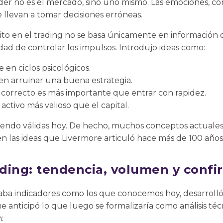
der no es el mercado, sino uno mismo. Las emociones, com
e llevan a tomar decisiones erróneas.
ito en el trading no se basa únicamente en información
idad de controlar los impulsos. Introdujo ideas como:
en ciclos psicológicos.
n arruinar una buena estrategia.
correcto es más importante que entrar con rapidez.
activo más valioso que el capital.
siendo válidas hoy. De hecho, muchos conceptos actuales
en las ideas que Livermore articuló hace más de 100 años
ding: tendencia, volumen y confi
ba indicadores como los que conocemos hoy, desarroll
 anticipó lo que luego se formalizaría como análisis técn
: