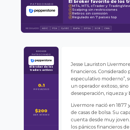
El broker favorito de los t
PATROCINADO
MT4, MT5, cTrader y TradingVie
✓
Scalping sin restricciones
✓
Retiros sin comisión
✓
Regulado en 7 países top
✓
REGULADO:
ASIC
FCA
CySEC
BaFin
DFSA
SCB
CMA
BROKER
PATROCINADO
Jesse Lauriston Livermore
El broker de los
traders activos
financieros. Considerado 
especulativo moderno”, s
0.1
un operador exitoso, sino
PIP EUR/USD
desesperación, riqueza y 
Livermore nació en 1877 
$200
de casas de bolsa. Su cap
DEP. MÍNIMO
cuenta desde muy joven. 
los pánicos financieros d