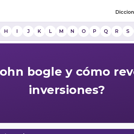
Diccion
H
I
J
K
L
M
N
O
P
Q
R
S
john bogle y cómo rev
inversiones?