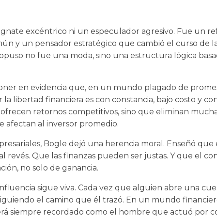
nate excéntrico ni un especulador agresivo. Fue un ref
ún y un pensador estratégico que cambió el curso de la h
propuso no fue una moda, sino una estructura lógica bas
poner en evidencia que, en un mundo plagado de promesa
la libertad financiera es con constancia, bajo costo y co
 ofrecen retornos competitivos, sino que eliminan mucha
ue afectan al inversor promedio.
presariales, Bogle dejó una herencia moral. Enseñó que e
o al revés. Que las finanzas pueden ser justas. Y que el 
ión, no solo de ganancia.
 influencia sigue viva. Cada vez que alguien abre una cue
siguiendo el camino que él trazó. En un mundo financ
será siempre recordado como el hombre que actuó por co