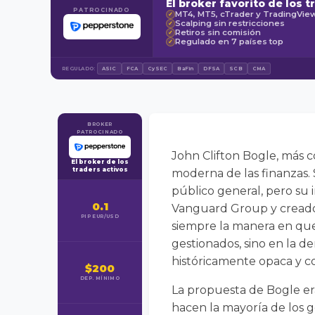
El broker favorito de los t
PATROCINADO
MT4, MT5, cTrader y TradingVie
✓
Scalping sin restricciones
✓
Retiros sin comisión
✓
Regulado en 7 países top
✓
REGULADO:
ASIC
FCA
CySEC
BaFin
DFSA
SCB
CMA
BROKER
PATROCINADO
John Clifton Bogle, más c
El broker de los
traders activos
moderna de las finanzas.
público general, pero su
0.1
Vanguard Group y creador
PIP EUR/USD
siempre la manera en que 
gestionados, sino en la de
históricamente opaca y co
$200
DEP. MÍNIMO
La propuesta de Bogle era
hacen la mayoría de los ge