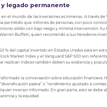
l y legado permanente
 en el mundo de las inversiones es inmenso. A través de
ha permitido que millones de personas, con poco conocim
monio sólido con bajo riesgo y mínima intervención. Su 
 Warren Buffett, quien recomendó a sus herederos inver
50 % del capital invertido en Estados Unidos está en estr
tock Market Index y el Vanguard S&P 500 son referente
e replican índices también deben su existencia y popular
nsformado la conversación sobre educación financiera.
, “diversificación pasiva” o “rendimiento ajustado a comisi
lquier inversor informado. En gran parte, esto se debe al
arencia y la equidad.