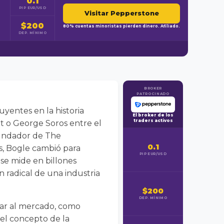
0.1
PIP EUR/USD
Visitar Pepperstone
$200
80% cuentas minoristas pierden dinero. Afiliado.
DEP. MÍNIMO
BROKER
PATROCINADO
uyentes en la historia
El broker de los
traders activos
t o George Soros entre el
Fundador de The
0.1
s, Bogle cambió para
PIP EUR/USD
se mide en billones
n radical de una industria
$200
DEP. MÍNIMO
rar al mercado, como
ó el concepto de la