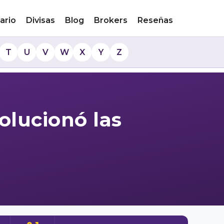
ario
Divisas
Blog
Brokers
Reseñas
T
U
V
W
X
Y
Z
olucionó las