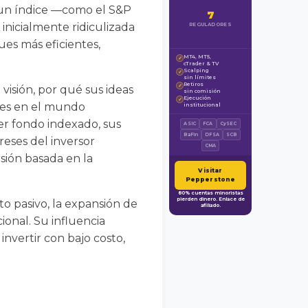
 un índice —como el S&P
7
inicialmente ridiculizada
REGULADORES
es más eficientes,
MT4, MT5,
✓
cTrader & TV
Scalping
✓
sin límites
Retiros
✓
isión, por qué sus ideas
sin comisión
Ejecución
✓
les en el mundo
institucional
er fondo indexado, sus
ASIC
FCA
CySEC
BaFin
DFSA
SCB
reses del inversor
CMA
rsión basada en la
Visitar
Pepperstone
80% cuentas minoristas
pierden dinero. Enlace de
 pasivo, la expansión de
afiliado.
ional. Su influencia
nvertir con bajo costo,