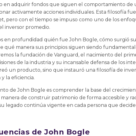
do en adquirir fondos que siguen el comportamiento de
nar activamente acciones individuales. Esta filosofía fue 
t, pero con el tiempo se impuso como uno de los enfoqu
el inversor promedio.
s en profundidad quién fue John Bogle, cómo surgió su v
 de qué manera sus principios siguen siendo fundamenta
aremos la fundación de Vanguard, el nacimiento del prim
siones de la industria y su incansable defensa de los inte
creó un producto, sino que instauró una filosofía de inve
 y la eficiencia.
o de John Bogle es comprender la base del crecimiento
 manera de construir patrimonio de forma accesible y rac
 su legado continúa vigente en cada persona que decide i
luencias de John Bogle