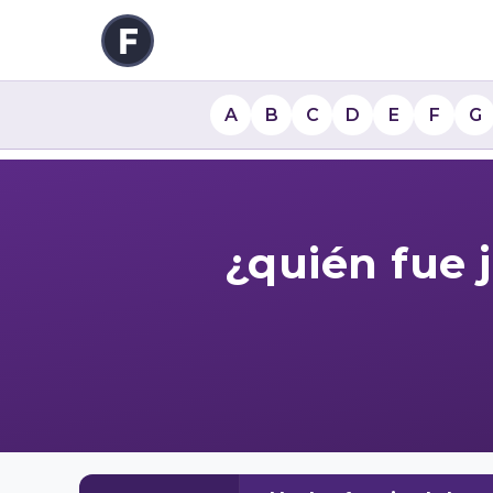
A
B
C
D
E
F
G
¿quién fue 