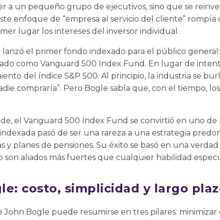
r a un pequeño grupo de ejecutivos, sino que se reinver
 Este enfoque de “empresa al servicio del cliente” rompía
mer lugar los intereses del inversor individual.
anzó el primer fondo indexado para el público general:
zado como Vanguard 500 Index Fund. En lugar de intenta
ento del índice S&P 500. Al principio, la industria se burl
adie compraría”. Pero Bogle sabía que, con el tiempo, l
arde, el Vanguard 500 Index Fund se convirtió en uno de
n indexada pasó de ser una rareza a una estrategia pred
as y planes de pensiones. Su éxito se basó en una verdad 
zo son aliados más fuertes que cualquier habilidad especu
gle: costo, simplicidad y largo pla
 de John Bogle puede resumirse en tres pilares: minimiza