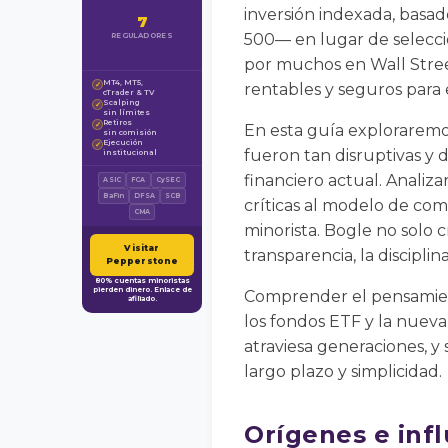
inversión indexada, basa
7
500— en lugar de seleccio
REGULADORES
por muchos en Wall Stree
MT4, MT5,
✓
rentables y seguros para 
cTrader & TV
Scalping
✓
sin límites
Retiros
✓
En esta guía exploraremo
sin comisión
Ejecución
✓
fueron tan disruptivas y
institucional
financiero actual. Analiz
ASIC
FCA
CySEC
BaFin
DFSA
SCB
críticas al modelo de comi
CMA
minorista. Bogle no solo 
Visitar
transparencia, la disciplina
Pepperstone
80% cuentas minoristas
pierden dinero. Enlace de
Comprender el pensamient
afiliado.
los fondos ETF y la nueva
atraviesa generaciones, y
largo plazo y simplicidad.
Orígenes e inf