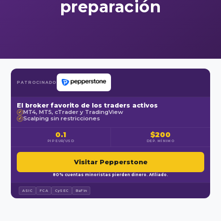
preparación
PATROCINADO
El broker favorito de los traders activos
MT4, MT5, cTrader y TradingView
✓
Scalping sin restricciones
✓
0.1
$200
PIP EUR/USD
DEP. MÍNIMO
Visitar Pepperstone
80% cuentas minoristas pierden dinero. Afiliado.
ASIC
FCA
CySEC
BaFin