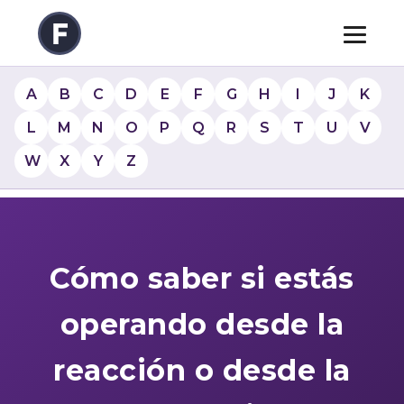
A
B
C
D
E
F
G
H
I
J
K
L
M
N
O
P
Q
R
S
T
U
V
W
X
Y
Z
Cómo saber si estás
operando desde la
reacción o desde la