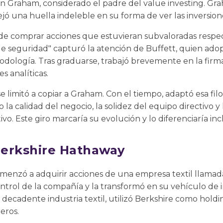
Graham, considerado el padre del value investing. Grah
jó una huella indeleble en su forma de ver las inversion
de comprar acciones que estuvieran subvaloradas respect
e seguridad" capturó la atención de Buffett, quien adop
odología. Tras graduarse, trabajó brevemente en la fir
s analíticas.
e limitó a copiar a Graham. Con el tiempo, adaptó esa filo
o la calidad del negocio, la solidez del equipo directivo 
ivo. Este giro marcaría su evolución y lo diferenciaría in
 Berkshire Hathaway
comenzó a adquirir acciones de una empresa textil llama
ntrol de la compañía y la transformó en su vehículo de i
 decadente industria textil, utilizó Berkshire como hold
eros.