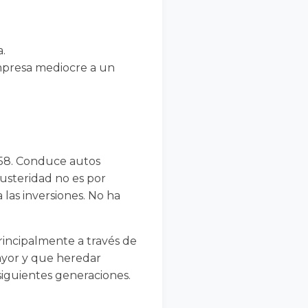
a.
mpresa mediocre a un
958. Conduce autos
austeridad no es por
a las inversiones. No ha
rincipalmente a través de
ayor y que heredar
siguientes generaciones.