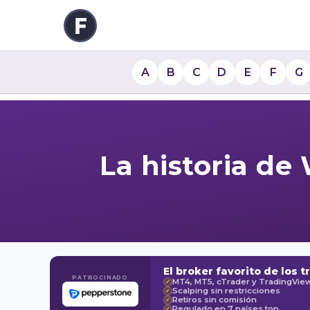
A
B
C
D
E
F
G
La historia de
El broker favorito de los t
PATROCINADO
MT4, MT5, cTrader y TradingVie
✓
Scalping sin restricciones
✓
Retiros sin comisión
✓
Regulado en 7 países top
✓