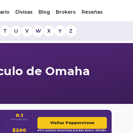
ario
Divisas
Blog
Brokers
Reseñas
T
U
V
W
X
Y
Z
ráculo de Omaha
0.1
PIP EUR/USD
Visitar Pepperstone
$200
80% cuentas minoristas pierden dinero. Afiliado.