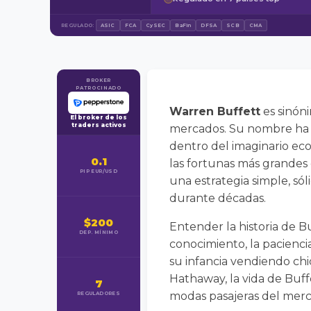
REGULADO:
ASIC
FCA
CySEC
BaFin
DFSA
SCB
CMA
BROKER
PATROCINADO
Warren Buffett
es sinóni
El broker de los
traders activos
mercados. Su nombre ha t
dentro del imaginario ec
0.1
las fortunas más grandes 
PIP EUR/USD
una estrategia simple, só
durante décadas.
$200
Entender la historia de Bu
DEP. MÍNIMO
conocimiento, la pacienci
su infancia vendiendo chic
Hathaway, la vida de Buff
7
modas pasajeras del merc
REGULADORES