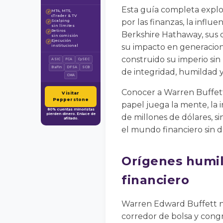
Esta guía completa explor
MT4, MT5,
✓
cTrader & TV
por las finanzas, la influ
Scalping
✓
sin límites
Retiros
✓
Berkshire Hathaway, sus d
sin comisión
Ejecución
✓
su impacto en generacio
institucional
construido su imperio sin
ASIC
FCA
CySEC
BaFin
DFSA
SCB
de integridad, humildad 
CMA
Conocer a Warren Buffett
Visitar
Pepperstone
papel juega la mente, la 
80% cuentas minoristas
pierden dinero. Enlace de
de millones de dólares, 
afiliado.
el mundo financiero sin de
Orígenes humil
financiero
Warren Edward Buffett na
corredor de bolsa y cong