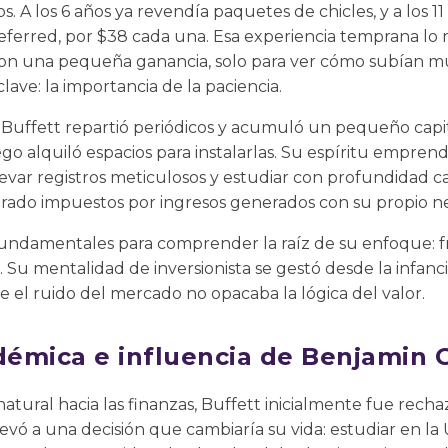
os. A los 6 años ya revendía paquetes de chicles, y a los 
Preferred, por $38 cada una. Esa experiencia temprana lo 
 con una pequeña ganancia, solo para ver cómo subían 
lave: la importancia de la paciencia.
 Buffett repartió periódicos y acumuló un pequeño capit
go alquiló espacios para instalarlas. Su espíritu empren
evar registros meticulosos y estudiar con profundidad ca
larado impuestos por ingresos generados con su propio n
fundamentales para comprender la raíz de su enfoque: fr
a. Su mentalidad de inversionista se gestó desde la infanci
 el ruido del mercado no opacaba la lógica del valor.
émica e influencia de Benjamin
natural hacia las finanzas, Buffett inicialmente fue rech
llevó a una decisión que cambiaría su vida: estudiar en l