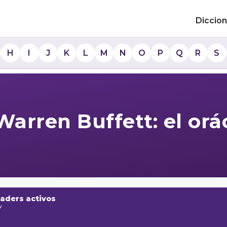
Diccion
H
I
J
K
L
M
N
O
P
Q
R
S
 Warren Buffett: el o
raders activos
w