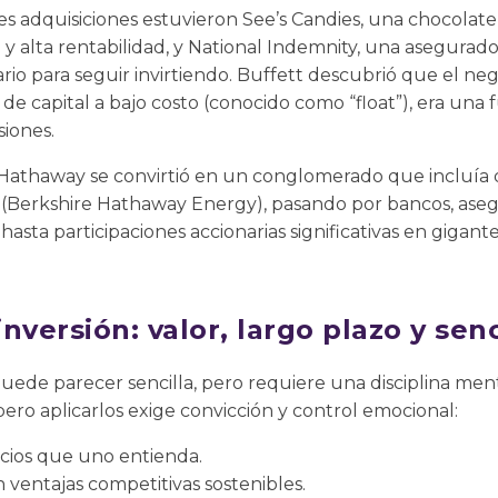
s adquisiciones estuvieron See’s Candies, una chocolate
 alta rentabilidad, y National Indemnity, una asegurado
ario para seguir invirtiendo. Buffett descubrió que el neg
de capital a bajo costo (conocido como “float”), era una 
siones.
 Hathaway se convirtió en un conglomerado que incluía d
 (Berkshire Hathaway Energy), pasando por bancos, ase
sta participaciones accionarias significativas en gigan
inversión: valor, largo plazo y senc
puede parecer sencilla, pero requiere una disciplina me
pero aplicarlos exige convicción y control emocional:
ocios que uno entienda.
ventajas competitivas sostenibles.