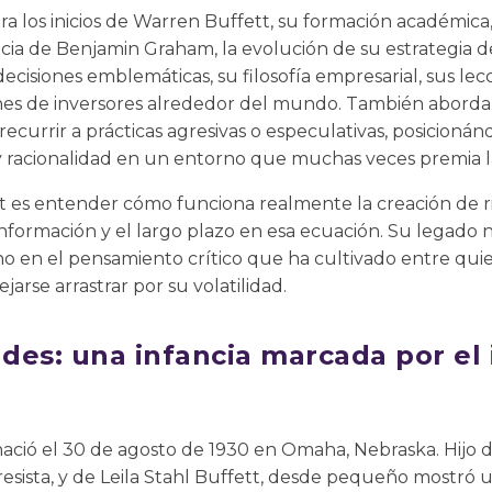
a los inicios de Warren Buffett, su formación académic
encia de Benjamin Graham, la evolución de su estrategia de
ecisiones emblemáticas, su filosofía empresarial, sus lec
nes de inversores alrededor del mundo. También abor
 recurrir a prácticas agresivas o especulativas, posicion
y racionalidad en un entorno que muchas veces premia 
 es entender cómo funciona realmente la creación de ri
información y el largo plazo en esa ecuación. Su legado 
sino en el pensamiento crítico que ha cultivado entre q
jarse arrastrar por su volatilidad.
des: una infancia marcada por el 
ció el 30 de agosto de 1930 en Omaha, Nebraska. Hijo 
resista, y de Leila Stahl Buffett, desde pequeño mostró