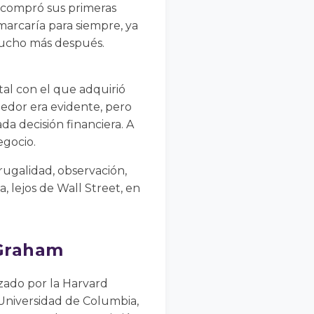
11 compró sus primeras
marcaría para siempre, ya
mucho más después.
al con el que adquirió
dedor era evidente, pero
da decisión financiera. A
egocio.
ugalidad, observación,
a, lejos de Wall Street, en
 Graham
azado por la Harvard
a Universidad de Columbia,