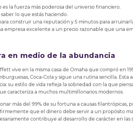
 es la fuerza más poderosa del universo financiero.
 saber lo que estás haciendo.
para construir una reputación y 5 minutos para arruinarl
a empresa excelente a un precio razonable que una e
ra en medio de la abundancia
uffett vive en la misma casa de Omaha que compró en 1
burguesas, Coca-Cola y sigue una rutina sencilla. Esta 
ia: su estilo de vida refleja la sobriedad con la que piens
 que caracteriza a muchos multimillonarios modernos.
nar más del 99% de su fortuna a causas filantrópicas, p
 firmemente que el dinero debe servir a un propósito m
sariamente contribuye al desarrollo de carácter en las 