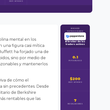
DEP. MÍNIMO
BROKER
PATROCINADO
iplina mental en los
El broker de los
traders activos
 una figura casi mítica
uffett ha forjado una de
0.1
pidos, sino por medio de
PIP EUR/USD
 razonables y mantenerlos
$200
 viva de cómo el
DEP. MÍNIMO
ta sin precedentes. Desde
itario de Berkshire
más rentables que las
7
REGULADORES