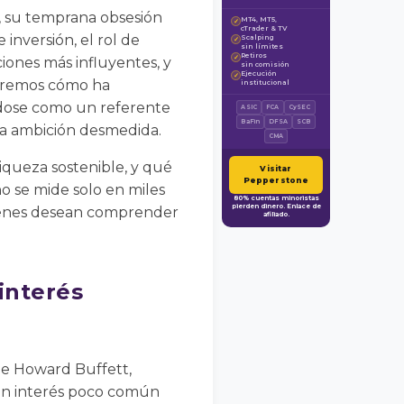
a, su temprana obsesión
MT4, MT5,
✓
cTrader & TV
 inversión, el rol de
Scalping
✓
sin límites
Retiros
✓
ciones más influyentes, y
sin comisión
Ejecución
✓
daremos cómo ha
institucional
ándose como un referente
ASIC
FCA
CySEC
BaFin
DFSA
SCB
la ambición desmedida.
CMA
queza sostenible, y qué
Visitar
Pepperstone
no se mide solo en miles
80% cuentas minoristas
pierden dinero. Enlace de
uienes desean comprender
afiliado.
interés
de Howard Buffett,
 un interés poco común