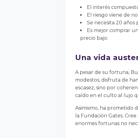
El interés compuesto
El riesgo viene de no
Se necesita 20 años 
Es mejor comprar un
precio bajo.
Una vida auste
A pesar de su fortuna, B
modestos, disfruta de ham
escasez, sino por coherenc
caído en el culto al lujo
Asimismo, ha prometido do
la Fundación Gates. Cree
enormes fortunas no nece