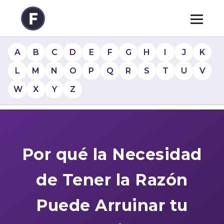
A
B
C
D
E
F
G
H
I
J
K
L
M
N
O
P
Q
R
S
T
U
V
W
X
Y
Z
Por qué la Necesidad
de Tener la Razón
Puede Arruinar tu