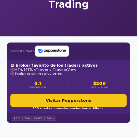
Trading
PATROCINADO
El broker favorito de los traders activos
MT4, MT5, cTrader y TradingView
✓
Scalping sin restricciones
✓
0.1
$200
PIP EUR/USD
DEP. MÍNIMO
Visitar Pepperstone
80% cuentas minoristas pierden dinero. Afiliado.
ASIC
FCA
CySEC
BaFin