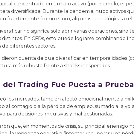
pital concentrado en un solo activo (por ejemplo, el pe
tera diversificada. Durante la pandemia, hubo activos q
on fuertemente (como el oro, algunas tecnológicas o el
ersificar no significa solo abrir varias operaciones, sino 
os distintos. En CFDs, esto puede lograrse combinando índ
s de diferentes sectores.
se dieron cuenta de que diversificar en temporalidades (c
tura más robusta frente a shocks inesperados.
a del Trading Fue Puesta a Prueba
eó los mercados, también afectó emocionalmente a mill
edo al contagio o a la pérdida de empleo, sumado a la vol
vo para decisiones impulsivas y mal gestionadas.
ron que, en momentos de crisis, su principal enemigo no
ing, la venganza operativa (intentar recuperar una pérd