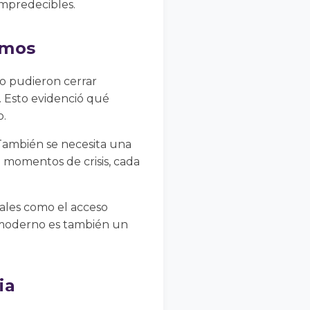
impredecibles.
amos
no pudieron cerrar
. Esto evidenció qué
o.
 También se necesita una
En momentos de crisis, cada
ales como el acceso
r moderno es también un
ia