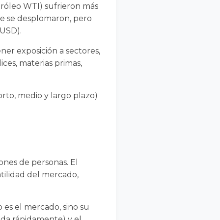
tróleo WTI) sufrieron más
ue se desplomaron, pero
 USD).
tener exposición a sectores,
ices, materias primas,
orto, medio y largo plazo)
ones de personas. El
atilidad del mercado,
 es el mercado, sino su
ida rápidamente) y el