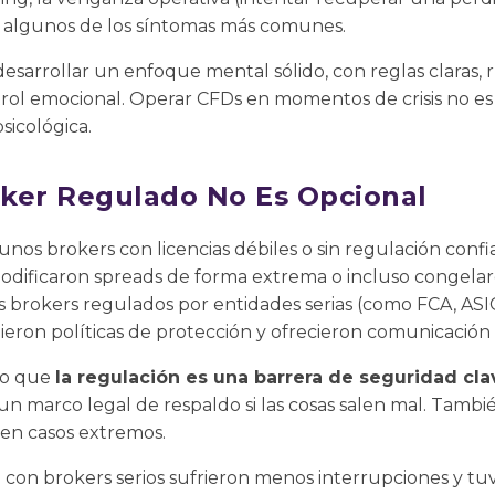
 algunos de los síntomas más comunes.
esarrollar un enfoque mental sólido, con reglas claras, r
trol emocional. Operar CFDs en momentos de crisis no es
psicológica.
roker Regulado No Es Opcional
nos brokers con licencias débiles o sin regulación conf
, modificaron spreads de forma extrema o incluso congela
os brokers regulados por entidades serias (como FCA, AS
ieron políticas de protección y ofrecieron comunicación
aro que
la regulación es una barrera de seguridad cla
e un marco legal de respaldo si las cosas salen mal. Tamb
en casos extremos.
 con brokers serios sufrieron menos interrupciones y t