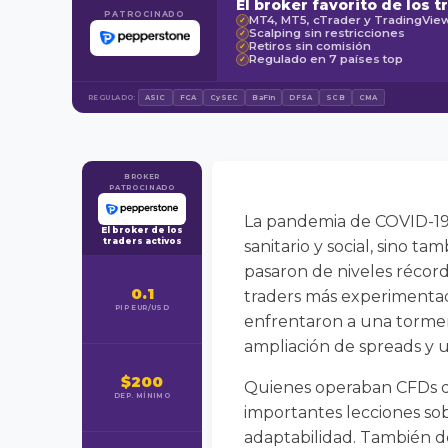
El broker favorito de los t
PATROCINADO
MT4, MT5, cTrader y TradingVie
✓
Scalping sin restricciones
✓
Retiros sin comisión
✓
Regulado en 7 países top
✓
REGULADO:
ASIC
FCA
CySEC
BaFin
DFSA
SCB
CMA
BROKER
PATROCINADO
La pandemia de COVID-19 f
El broker de los
traders activos
sanitario y social, sino 
pasaron de niveles récord 
0.1
traders más experimentado
PIP EUR/USD
enfrentaron a una tormen
ampliación de spreads y
$200
Quienes operaban CFDs du
DEP. MÍNIMO
importantes lecciones sob
adaptabilidad. También de