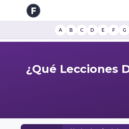
A
B
C
D
E
F
G
¿Qué Lecciones D