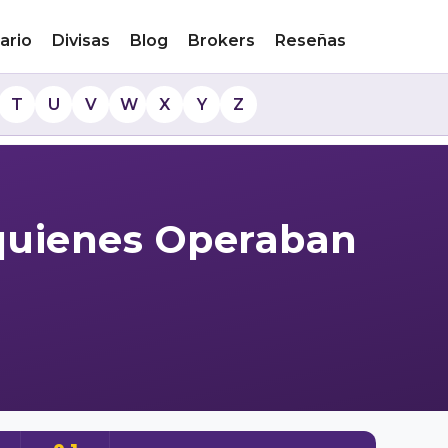
ario
Divisas
Blog
Brokers
Reseñas
T
U
V
W
X
Y
Z
 quienes Operaban