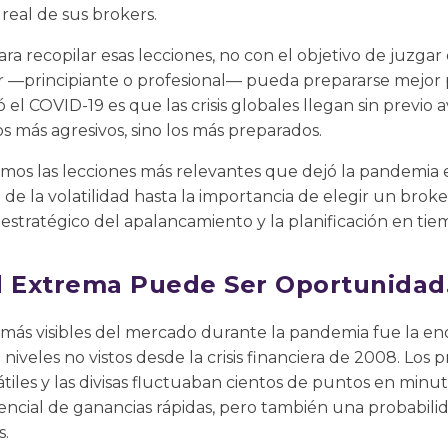
 real de sus brokers.
ra recopilar esas lecciones, no con el objetivo de juzgar 
 —principiante o profesional— pueda prepararse mejor pa
el COVID-19 es que las crisis globales llegan sin previo 
s más agresivos, sino los más preparados.
emos las lecciones más relevantes que dejó la pandemia
de la volatilidad hasta la importancia de elegir un broke
estratégico del apalancamiento y la planificación en tiem
dad Extrema Puede Ser Oportunida
s más visibles del mercado durante la pandemia fue la eno
niveles no vistos desde la crisis financiera de 2008. Los 
átiles y las divisas fluctuaban cientos de puntos en minu
tencial de ganancias rápidas, pero también una probabil
s.