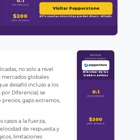
0.1
PIP EUR/USD
Visitar Pepperstone
$200
80% cuentas minoristas pierden dinero. Afiliado.
DEP. MÍNIMO
BROKER
PATROCINADO
cadas, no solo a nivel
El broker de los
traders activos
os mercados globales
que desafió incluso a los
0.1
por Diferencia) se
PIP EUR/USD
 precios, gaps extremos,
$200
casos a la fuerza,
DEP. MÍNIMO
 velocidad de respuesta y
cos, limitaciones