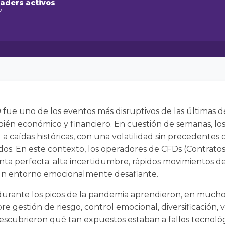
raders activos
w
ue uno de los eventos más disruptivos de las últimas dé
también económico y financiero. En cuestión de semanas, l
a caídas históricas, con una volatilidad sin precedentes 
s. En este contexto, los operadores de CFDs (Contratos 
ta perfecta: alta incertidumbre, rápidos movimientos de
 un entorno emocionalmente desafiante.
rante los picos de la pandemia aprendieron, en muchos 
re gestión de riesgo, control emocional, diversificación,
scubrieron qué tan expuestos estaban a fallos tecnológi