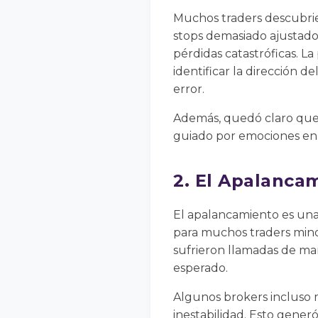
Muchos traders descubrier
stops demasiado ajustado
pérdidas catastróficas. La
identificar la dirección 
error.
Además, quedó claro que l
guiado por emociones en 
2. El Apalanca
El apalancamiento es una
para muchos traders minor
sufrieron llamadas de ma
esperado.
Algunos brokers incluso 
inestabilidad. Esto gener