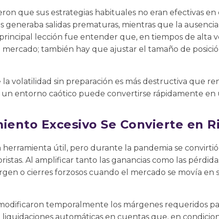
on que sus estrategias habituales no eran efectivas en 
s generaba salidas prematuras, mientras que la ausenci
 principal lección fue entender que, en tiempos de alta v
del mercado; también hay que ajustar el tamaño de posici
a volatilidad sin preparación es más destructiva que ren
un entorno caótico puede convertirse rápidamente en u
miento Excesivo Se Convierte en R
 herramienta útil, pero durante la pandemia se convirti
istas. Al amplificar tanto las ganancias como las pérdida
rgen o cierres forzosos cuando el mercado se movía en s
modificaron temporalmente los márgenes requeridos par
ó liquidaciones automáticas en cuentas que, en condicio