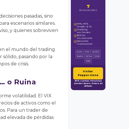
7
REGULADORES
decisiones pasadas, sino
ra escenarios similares.
MT4, MT5,
✓
cTrader & TV
aviso, y quienes sobreviven
Scalping
✓
sin límites
Retiros
✓
sin comisión
Ejecución
✓
institucional
 en el mundo del trading
ASIC
FCA
CySEC
r sólido, pasando por la
BaFin
DFSA
SCB
CMA
pos de crisis.
Visitar
Pepperstone
d… o Ruina
80% cuentas minoristas
pierden dinero. Enlace de
afiliado.
rme volatilidad. El VIX
precios de activos como el
tos. Para un trader de
idad elevada de pérdidas