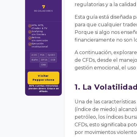
regulatorias y a la calidad
7
REGULADORES
Esta guía está diseñada pa
para que cualquier trader
MT4, MT5,
✓
cTrader & TV
Porque si algo nos enseñó 
Scalping
✓
sin límites
Retiros
✓
financieramente no son lo
sin comisión
Ejecución
✓
institucional
A continuación, explorar
ASIC
FCA
CySEC
de CFDs, desde el manejo 
BaFin
DFSA
SCB
CMA
gestión emocional, el uso 
Visitar
Pepperstone
1. La Volatili
80% cuentas minoristas
pierden dinero. Enlace de
afiliado.
Una de las característica
(índice de miedo) alcanzó 
petróleo, los índices burs
CFDs, esto significaba po
por movimientos violento