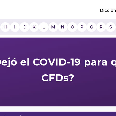
Diccion
H
I
J
K
L
M
N
O
P
Q
R
S
ejó el COVID-19 para
CFDs?