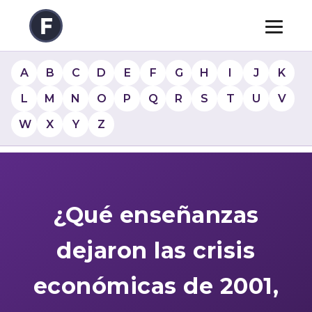
A
B
C
D
E
F
G
H
I
J
K
L
M
N
O
P
Q
R
S
T
U
V
W
X
Y
Z
¿Qué enseñanzas
dejaron las crisis
económicas de 2001,