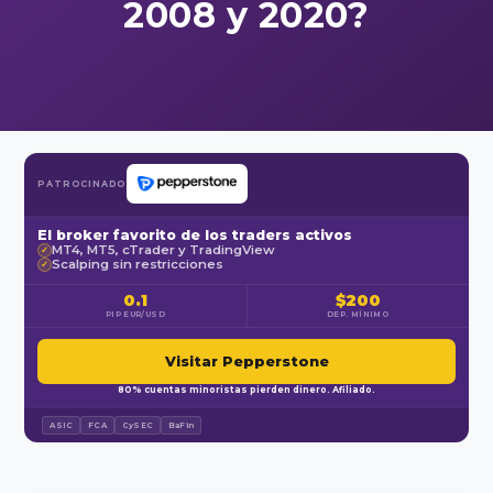
2008 y 2020?
PATROCINADO
El broker favorito de los traders activos
MT4, MT5, cTrader y TradingView
✓
Scalping sin restricciones
✓
0.1
$200
PIP EUR/USD
DEP. MÍNIMO
Visitar Pepperstone
80% cuentas minoristas pierden dinero. Afiliado.
ASIC
FCA
CySEC
BaFin