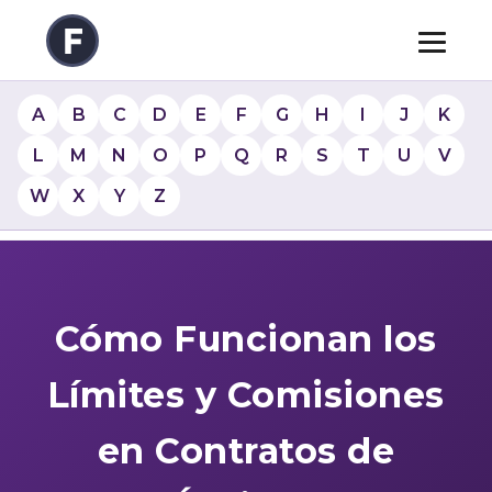
A
B
C
D
E
F
G
H
I
J
K
L
M
N
O
P
Q
R
S
T
U
V
W
X
Y
Z
Cómo Funcionan los
Límites y Comisiones
en Contratos de