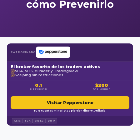
cómo Prevenirlo
PATROCINADO
El broker favorito de los traders activos
MT4, MT5, cTrader y TradingView
✓
Scalping sin restricciones
✓
0.1
$200
PIP EUR/USD
DEP. MÍNIMO
Visitar Pepperstone
80% cuentas minoristas pierden dinero. Afiliado.
ASIC
FCA
CySEC
BaFin