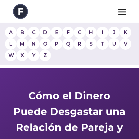
A
B
C
D
E
F
G
H
I
J
K
L
M
N
O
P
Q
R
S
T
U
V
W
X
Y
Z
Cómo el Dinero
Puede Desgastar una
Relación de Pareja y