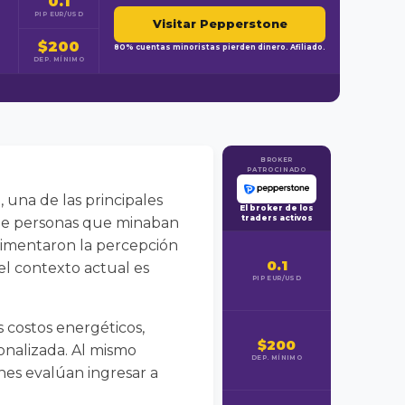
0.1
PIP EUR/USD
Visitar Pepperstone
$200
80% cuentas minoristas pierden dinero. Afiliado.
DEP. MÍNIMO
BROKER
PATROCINADO
 una de las principales
El broker de los
traders activos
as de personas que minaban
limentaron la percepción
0.1
el contexto actual es
PIP EUR/USD
s costos energéticos,
$200
nalizada. Al mismo
DEP. MÍNIMO
enes evalúan ingresar a