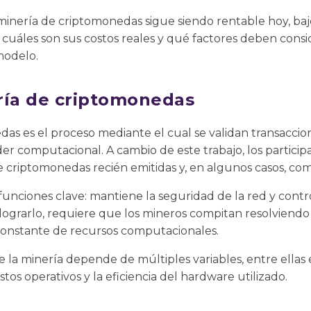
la minería de criptomonedas sigue siendo rentable hoy, b
cuáles son sus costos reales y qué factores deben consid
modelo.
ría de criptomonedas
as es el proceso mediante el cual se validan transaccio
er computacional. A cambio de este trabajo, los particip
criptomonedas recién emitidas y, en algunos casos, comi
unciones clave: mantiene la seguridad de la red y contr
 lograrlo, requiere que los mineros compitan resolviendo
constante de recursos computacionales.
 la minería depende de múltiples variables, entre ellas el
ostos operativos y la eficiencia del hardware utilizado.