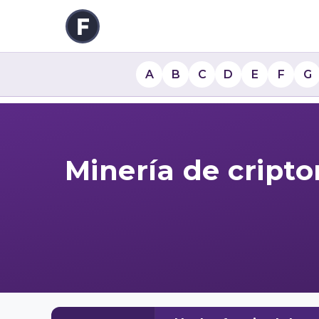
A
B
C
D
E
F
G
Minería de cript