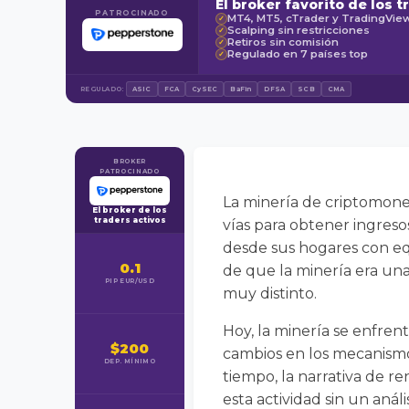
El broker favorito de los t
PATROCINADO
MT4, MT5, cTrader y TradingVie
✓
Scalping sin restricciones
✓
Retiros sin comisión
✓
Regulado en 7 países top
✓
REGULADO:
ASIC
FCA
CySEC
BaFin
DFSA
SCB
CMA
BROKER
PATROCINADO
La minería de criptomoned
El broker de los
traders activos
vías para obtener ingreso
desde sus hogares con eq
0.1
de que la minería era una
PIP EUR/USD
muy distinto.
Hoy, la minería se enfren
$200
cambios en los mecanismo
DEP. MÍNIMO
tiempo, la narrativa de r
esta actividad sin un anál