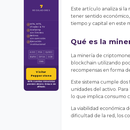
7
Este artículo analiza si 
REGULADORES
tener sentido económico, 
tiempo y capital en este 
MT4, MT5,
✓
cTrader & TV
Scalping
✓
sin límites
Retiros
✓
sin comisión
Qué es la mine
Ejecución
✓
institucional
ASIC
FCA
CySEC
La minería de criptomoned
BaFin
DFSA
SCB
blockchain utilizando pod
CMA
recompensas en forma de 
Visitar
Pepperstone
Este sistema cumple dos f
80% cuentas minoristas
pierden dinero. Enlace de
afiliado.
unidades del activo. Para
lo que implica consumo 
La viabilidad económica de
dificultad de la red, los c