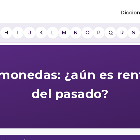
Diccion
H
I
J
K
L
M
N
O
P
Q
R
S
omonedas: ¿aún es rent
del pasado?