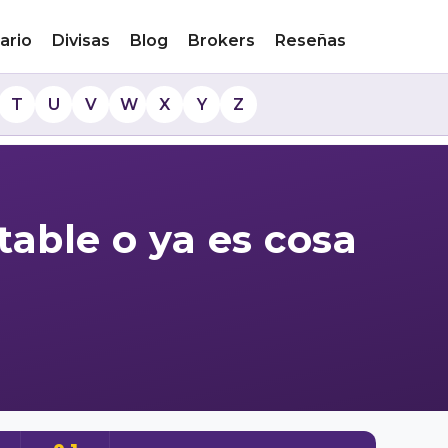
ario
Divisas
Blog
Brokers
Reseñas
T
U
V
W
X
Y
Z
able o ya es cosa