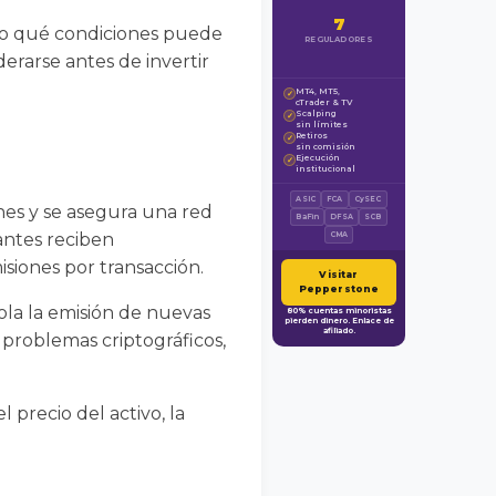
7
ajo qué condiciones puede
REGULADORES
erarse antes de invertir
MT4, MT5,
✓
cTrader & TV
Scalping
✓
sin límites
Retiros
✓
sin comisión
Ejecución
✓
institucional
ASIC
FCA
CySEC
nes y se asegura una red
BaFin
DFSA
SCB
antes reciben
CMA
siones por transacción.
Visitar
Pepperstone
ola la emisión de nuevas
80% cuentas minoristas
pierden dinero. Enlace de
afiliado.
 problemas criptográficos,
 precio del activo, la