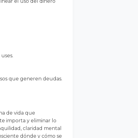
linear el uso del dinero
 uses.
ntosos que generen deudas.
ma de vida que
e importa y eliminar lo
nquilidad, claridad mental
onsciente dónde y cómo se