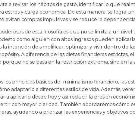
ita a revisar los hábitos de gasto, identificar lo que real
ra estrés y carga económica. De esta manera, se logra u
, se evitan compras impulsivas y se reduce la dependenci
oderosos de esta filosofía es que no se limita a un nivel
odesto como alguien con altos ingresos pueden aplicarl
 la intención de simplificar, optimizar y vivir dentro de la
pósito. A diferencia de las dietas financieras estrictas, 
o porque no se basa en la restricción extrema, sino en la 
los principios básicos del minimalismo financiero, las estr
ómo adaptarlo a diferentes estilos de vida. Además, ver
 a aplicarlo desde hoy y así reducir la presión económ
ertir con mayor claridad. También abordaremos cómo est
eras, ayudando a priorizar las experiencias y objetivos p