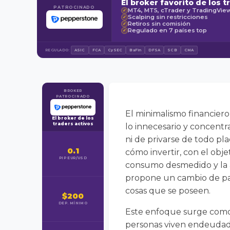
El broker favorito de los t
PATROCINADO
MT4, MT5, cTrader y TradingVie
✓
Scalping sin restricciones
✓
Retiros sin comisión
✓
Regulado en 7 países top
✓
REGULADO:
ASIC
FCA
CySEC
BaFin
DFSA
SCB
CMA
BROKER
PATROCINADO
El minimalismo financiero 
El broker de los
traders activos
lo innecesario y concentr
ni de privarse de todo pl
0.1
cómo invertir, con el obj
PIP EUR/USD
consumo desmedido y la a
propone un cambio de para
cosas que se poseen.
$200
DEP. MÍNIMO
Este enfoque surge como
personas viven endeudada