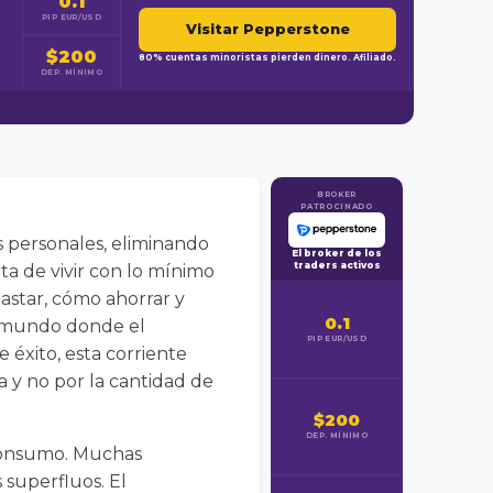
0.1
PIP EUR/USD
Visitar Pepperstone
$200
80% cuentas minoristas pierden dinero. Afiliado.
DEP. MÍNIMO
BROKER
PATROCINADO
as personales, eliminando
El broker de los
traders activos
ta de vivir con lo mínimo
gastar, cómo ahorrar y
0.1
un mundo donde el
PIP EUR/USD
éxito, esta corriente
a y no por la cantidad de
$200
DEP. MÍNIMO
 consumo. Muchas
superfluos. El