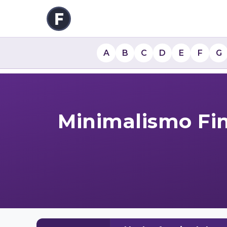
A
B
C
D
E
F
G
Minimalismo Fin