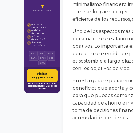
minimalismo financiero inv
7
eliminar lo que solo gene
REGULADORES
eficiente de los recursos
MT4, MT5,
✓
cTrader & TV
Uno de los aspectos más p
Scalping
✓
sin límites
Retiros
✓
persona con un salario m
sin comisión
Ejecución
✓
positivos. Lo importante es
institucional
pero con un sentido de pro
ASIC
FCA
CySEC
BaFin
DFSA
SCB
es sostenible a largo plaz
CMA
con los objetivos de vida.
Visitar
Pepperstone
En esta guía exploraremos 
80% cuentas minoristas
pierden dinero. Enlace de
beneficios que aporta y c
afiliado.
para que puedas comenzar
capacidad de ahorro e inv
toma de decisiones financi
acumulación de bienes.