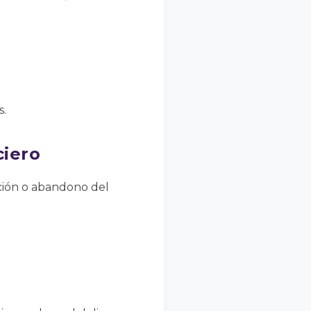
s.
ciero
ración o abandono del