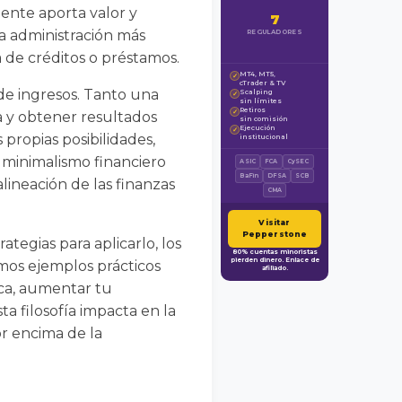
mente aporta valor y
7
na administración más
REGULADORES
a de créditos o préstamos.
MT4, MT5,
✓
cTrader & TV
 de ingresos. Tanto una
Scalping
✓
sin límites
Retiros
✓
a y obtener resultados
sin comisión
Ejecución
✓
s propias posibilidades,
institucional
el minimalismo financiero
ASIC
FCA
CySEC
BaFin
DFSA
SCB
alineación de las finanzas
CMA
Visitar
Pepperstone
ategias para aplicarlo, los
80% cuentas minoristas
pierden dinero. Enlace de
emos ejemplos prácticos
afiliado.
ica, aumentar tu
a filosofía impacta en la
or encima de la