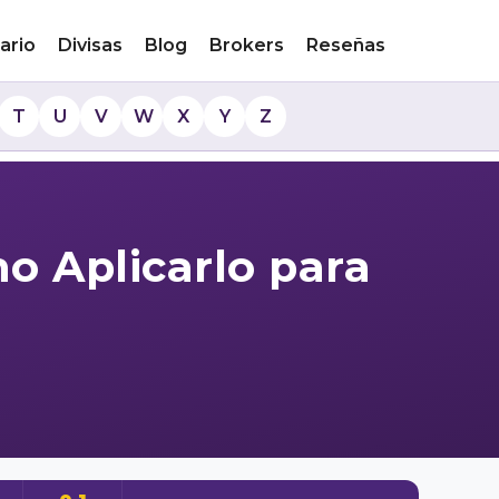
ario
Divisas
Blog
Brokers
Reseñas
T
U
V
W
X
Y
Z
o Aplicarlo para