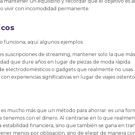
ca mantener un equilibrio y recordar que el objetivo es a
 no vivir con incomodidad permanente.
icos
o funciona, aquí algunos ejemplos:
es suscripciones de streaming, mantener solo la que más
idad que dure años en lugar de piezas de moda rápida.
 de electrodomésticos o gadgets que realmente no usas.
s con experiencias significativas en lugar de viajes oste
o es mucho más que un método para ahorrar: es una for
e tenemos con el dinero. Al centrarse en lo que realment
a estabilidad financiera, sino que también se gana en tra
e tener menos por obligación, sino de elegir de manera c