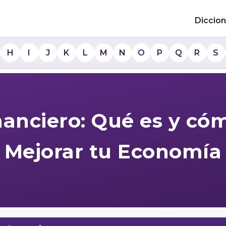
Diccion
H
I
J
K
L
M
N
O
P
Q
R
S
anciero: Qué es y cóm
Mejorar tu Economía