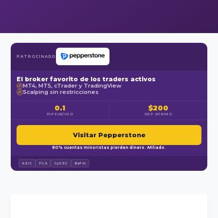
PATROCINADO
El broker favorito de los traders activos
MT4, MT5, cTrader y TradingView
✓
Scalping sin restricciones
✓
0.1
$200
PIP EUR/USD
DEP. MÍNIMO
Visitar Pepperstone
80% cuentas minoristas pierden dinero. Afiliado.
ASIC
FCA
CySEC
BaFin