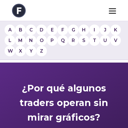
A
B
C
D
E
F
G
H
I
J
K
L
M
N
O
P
Q
R
S
T
U
V
W
X
Y
Z
¿Por qué algunos
traders operan sin
mirar gráficos?