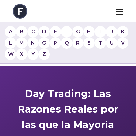
A
B
C
D
E
F
G
H
I
J
K
L
M
N
O
P
Q
R
S
T
U
V
W
X
Y
Z
Day Trading: Las
Razones Reales por
las que la Mayoría