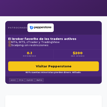
PATROCINADO
El broker favorito de los traders activos
MT4, MT5, cTrader y TradingView
✓
Scalping sin restricciones
✓
0.1
$200
PIP EUR/USD
DEP. MÍNIMO
Visitar Pepperstone
80% cuentas minoristas pierden dinero. Afiliado.
ASIC
FCA
CySEC
BaFin