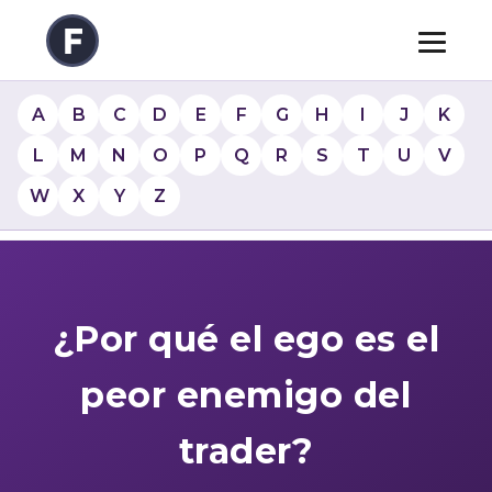
A
B
C
D
E
F
G
H
I
J
K
L
M
N
O
P
Q
R
S
T
U
V
W
X
Y
Z
¿Por qué el ego es el
peor enemigo del
trader?