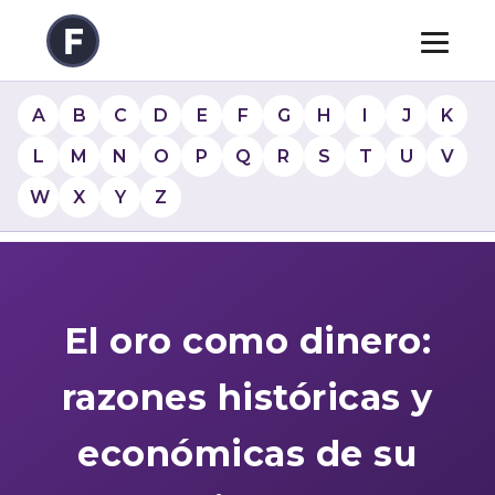
A
B
C
D
E
F
G
H
I
J
K
L
M
N
O
P
Q
R
S
T
U
V
W
X
Y
Z
El oro como dinero:
razones históricas y
económicas de su