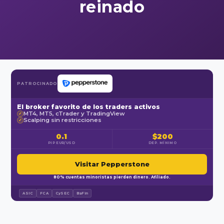
reinado
PATROCINADO
El broker favorito de los traders activos
MT4, MT5, cTrader y TradingView
✓
Scalping sin restricciones
✓
0.1
$200
PIP EUR/USD
DEP. MÍNIMO
Visitar Pepperstone
80% cuentas minoristas pierden dinero. Afiliado.
ASIC
FCA
CySEC
BaFin