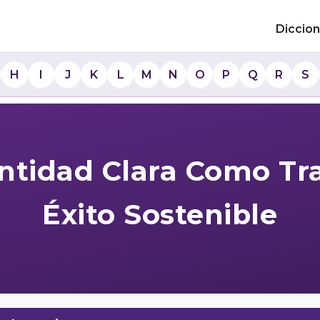
Diccion
H
I
J
K
L
M
N
O
P
Q
R
S
ntidad Clara Como Tra
Éxito Sostenible