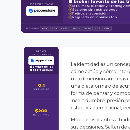
El broker favorito de los t
PATROCINADO
MT4, MT5, cTrader y TradingVie
✓
Scalping sin restricciones
✓
Retiros sin comisión
✓
Regulado en 7 países top
✓
REGULADO:
ASIC
FCA
CySEC
BaFin
DFSA
SCB
CMA
BROKER
PATROCINADO
La identidad es un conce
El broker de los
traders activos
cómo actúa y cómo interp
una dimensión aún más cr
0.1
una plataforma o de acum
PIP EUR/USD
forma de pensar y compor
incertidumbre, presión ps
estabilidad emocional, ne
$200
DEP. MÍNIMO
Muchos aspirantes a trade
sus decisiones. Saltan de