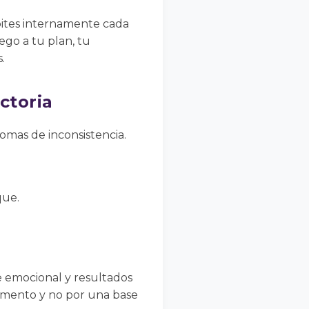
epites internamente cada
pego a tu plan, tu
.
ctoria
omas de inconsistencia.
que.
e emocional y resultados
momento y no por una base