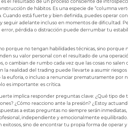
 es el resultado de un proceso consciente de introspecci
onstrucción de hábitos. Es una especie de “columna vert
a. Cuando está fuerte y bien definida, puedes operar con
 y seguir adelante incluso en momentos de dificultad. P
 error, pérdida o distracción puede derrumbar tu estabi
no porque no tengan habilidades técnicas, sino porque 
nden su valor personal con el resultado de una operaci
s, o cambian de rumbo cada vez que las cosas no salen
n la realidad del trading puede llevarte a asumir riesgo
 la euforia, o incluso a renunciar prematuramente por no
lo es importante: es crítica.
fuerte implica responder preguntas clave: ¿Qué tipo de 
siones? ¿Cómo reacciono ante la presión? ¿Estoy actuan
puestas a estas preguntas no siempre serán inmediatas, 
ofesional, independiente y emocionalmente equilibrado. 
 exitosos, sino de encontrar tu propia forma de operar y