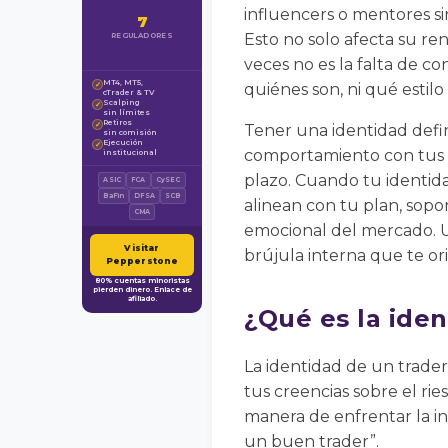
influencers o mentores si
7
Esto no solo afecta su re
REGULADORES
veces no es la falta de c
MT4, MT5,
✓
quiénes son, ni qué estilo
cTrader & TV
Scalping
✓
sin límites
Retiros
✓
Tener una identidad defini
sin comisión
Ejecución
✓
comportamiento con tus cr
institucional
plazo. Cuando tu identid
ASIC
FCA
CySEC
BaFin
DFSA
SCB
alinean con tu plan, sopor
CMA
emocional del mercado. U
Visitar
brújula interna que te or
Pepperstone
80% cuentas minoristas
pierden dinero. Enlace de
afiliado.
¿Qué es la iden
La identidad de un trader
tus creencias sobre el ries
manera de enfrentar la in
un buen trader”.