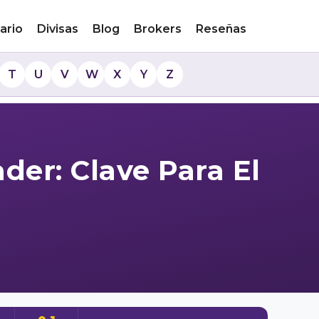
ario
Divisas
Blog
Brokers
Reseñas
T
U
V
W
X
Y
Z
der: Clave Para El