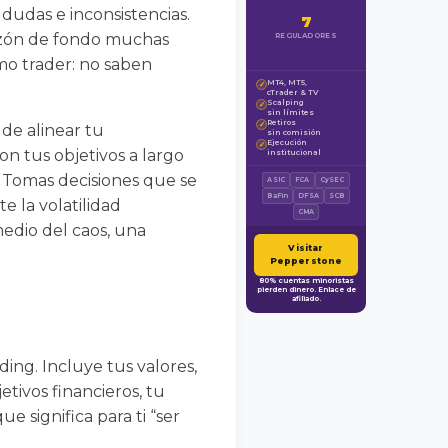
 dudas e inconsistencias.
7
razón de fondo muchas
REGULADORES
omo trader: no saben
MT4, MT5,
✓
cTrader & TV
Scalping
✓
sin límites
Retiros
✓
 de alinear tu
sin comisión
Ejecución
✓
n tus objetivos a largo
institucional
. Tomas decisiones que se
ASIC
FCA
CySEC
BaFin
DFSA
SCB
e la volatilidad
CMA
edio del caos, una
Visitar
Pepperstone
80% cuentas minoristas
pierden dinero. Enlace de
afiliado.
ing. Incluye tus valores,
jetivos financieros, tu
 significa para ti “ser