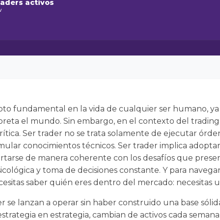
raders activos
w
pto fundamental en la vida de cualquier ser humano, ya
reta el mundo. Sin embargo, en el contexto del trading
ítica. Ser trader no se trata solamente de ejecutar órd
ular conocimientos técnicos. Ser trader implica adopta
tarse de manera coherente con los desafíos que presen
icológica y toma de decisiones constante. Y para navegar
cesitas saber quién eres dentro del mercado: necesitas u
r se lanzan a operar sin haber construido una base sólid
 estrategia en estrategia, cambian de activos cada semana