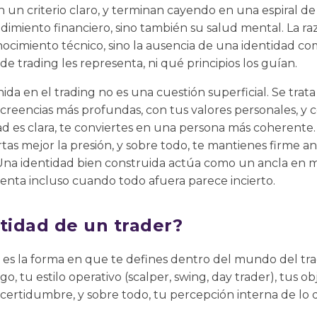
n un criterio claro, y terminan cayendo en una espiral de
ndimiento financiero, sino también su salud mental. La 
onocimiento técnico, sino la ausencia de una identidad c
 de trading les representa, ni qué principios los guían.
da en el trading no es una cuestión superficial. Se trata
eencias más profundas, con tus valores personales, y co
ad es clara, te conviertes en una persona más coherente
tas mejor la presión, y sobre todo, te mantienes firme ant
na identidad bien construida actúa como un ancla en m
ienta incluso cuando todo afuera parece incierto.
tidad de un trader?
 es la forma en que te defines dentro del mundo del trad
go, tu estilo operativo (scalper, swing, day trader), tus ob
certidumbre, y sobre todo, tu percepción interna de lo que