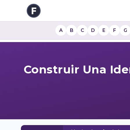
A
B
C
D
E
F
G
Construir Una Ide