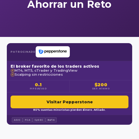
Ahorrar un Reto
PATROCINADO
El broker favorito de los traders activos
MT4, MT5, cTrader y TradingView
✓
Scalping sin restricciones
✓
0.1
$200
PIP EUR/USD
DEP. MÍNIMO
Visitar Pepperstone
80% cuentas minoristas pierden dinero. Afiliado.
ASIC
FCA
CySEC
BaFin