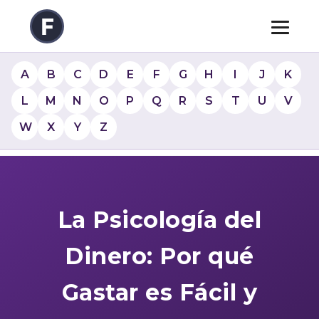
A
B
C
D
E
F
G
H
I
J
K
L
M
N
O
P
Q
R
S
T
U
V
W
X
Y
Z
La Psicología del
Dinero: Por qué
Gastar es Fácil y