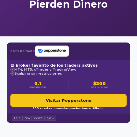
Pierden Dinero
PATROCINADO
El broker favorito de los traders activos
MT4, MT5, cTrader y TradingView
✓
Scalping sin restricciones
✓
0.1
$200
PIP EUR/USD
DEP. MÍNIMO
Visitar Pepperstone
80% cuentas minoristas pierden dinero. Afiliado.
ASIC
FCA
CySEC
BaFin