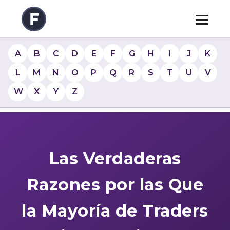
A
B
C
D
E
F
G
H
I
J
K
L
M
N
O
P
Q
R
S
T
U
V
W
X
Y
Z
Las Verdaderas
Razones por las Que
la Mayoría de Traders