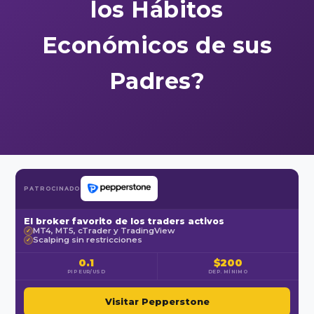
los Hábitos
Económicos de sus
Padres?
PATROCINADO
El broker favorito de los traders activos
MT4, MT5, cTrader y TradingView
✓
Scalping sin restricciones
✓
0.1
$200
PIP EUR/USD
DEP. MÍNIMO
Visitar Pepperstone