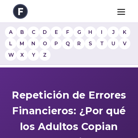
A
B
C
D
E
F
G
H
I
J
K
L
M
N
O
P
Q
R
S
T
U
V
W
X
Y
Z
Repetición de Errores
Financieros: ¿Por qué
los Adultos Copian