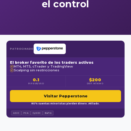
el control
PATROCINADO
El broker favorito de los traders activos
MT4, MT5, cTrader y TradingView
✓
Scalping sin restricciones
✓
0.1
$200
PIP EUR/USD
DEP. MÍNIMO
Visitar Pepperstone
80% cuentas minoristas pierden dinero. Afiliado.
ASIC
FCA
CySEC
BaFin