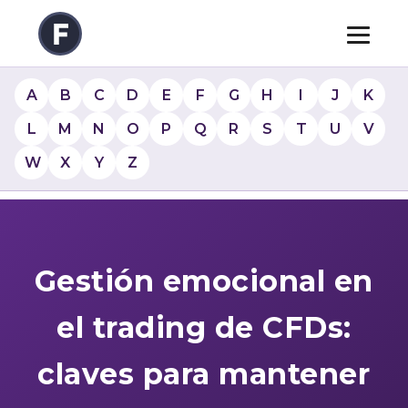
A
B
C
D
E
F
G
H
I
J
K
L
M
N
O
P
Q
R
S
T
U
V
W
X
Y
Z
Gestión emocional en
el trading de CFDs:
claves para mantener