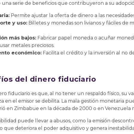
ce una serie de beneficios que contribuyeron a su adopció
ria:
Permite ajustar la oferta de dinero a las necesidade
orte y uso:
Billetes y monedas son livianos y fáciles de
ión más bajos:
Fabricar papel moneda o acuñar monedas
sar metales preciosos.
iento económico:
Facilita el crédito y la inversión al n
íos del dinero fiduciario
nero fiduciario es que, al no tener un respaldo físico, su 
za en el emisor se debilita. La mala gestión monetaria pu
rrió en Zimbabue en la década de 2000 o en Venezuela
ibilidad puede llevar a abusos, como la emisión descont
s, lo que deteriora el poder adquisitivo y genera inestabil