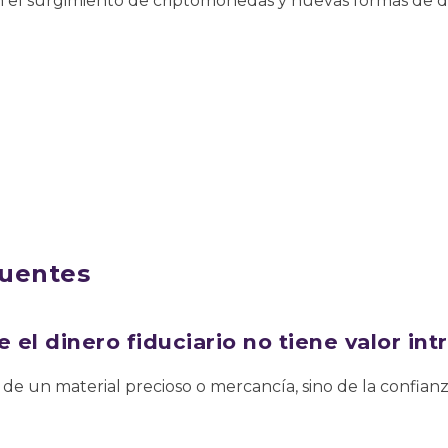
 el surgimiento de criptomonedas y nuevas formas de din
cuentes
 el dinero fiduciario no tiene valor int
de un material precioso o mercancía, sino de la confia