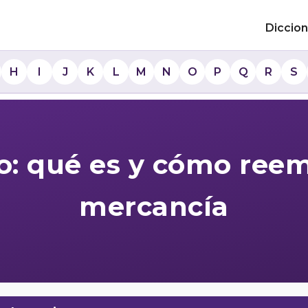
Diccion
H
I
J
K
L
M
N
O
P
Q
R
S
io: qué es y cómo reem
mercancía