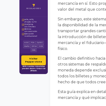
mercancía en sí. Esto pr
7
valor del metal que cont
REGULADORES
Sin embargo, este sistema
MT4, MT5,
✓
cTrader & TV
la disponibilidad de la m
Scalping
✓
sin límites
Retiros
✓
transportar grandes canti
sin comisión
Ejecución
✓
la introducción de billet
institucional
mercancía y el fiduciario—
ASIC
FCA
CySEC
BaFin
DFSA
SCB
físico.
CMA
El cambio definitivo haci
Visitar
Pepperstone
otros sistemas de respald
80% cuentas minoristas
pierden dinero. Enlace de
moneda depende exclusiva
afiliado.
todos los billetes y moned
hecho de que todos creem
Esta guía explica en detal
mercancía y qué implicac