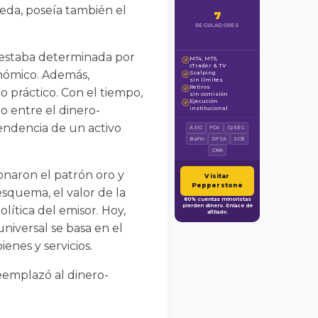
eda, poseía también el
7
REGULADORES
n estaba determinada por
MT4, MT5,
✓
cTrader & TV
onómico. Además,
Scalping
✓
sin límites
Retiros
✓
o práctico. Con el tiempo,
sin comisión
Ejecución
✓
o entre el dinero-
institucional
pendencia de un activo
ASIC
FCA
CySEC
BaFin
DFSA
SCB
CMA
donaron el patrón oro y
Visitar
Pepperstone
esquema, el valor de la
80% cuentas minoristas
pierden dinero. Enlace de
ítica del emisor. Hoy,
afiliado.
universal se basa en el
nes y servicios.
reemplazó al dinero-