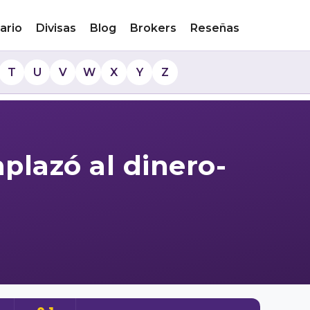
ario
Divisas
Blog
Brokers
Reseñas
T
U
V
W
X
Y
Z
plazó al dinero-