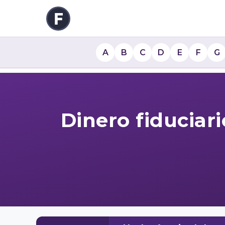
A
B
C
D
E
F
G
Dinero fiduciar