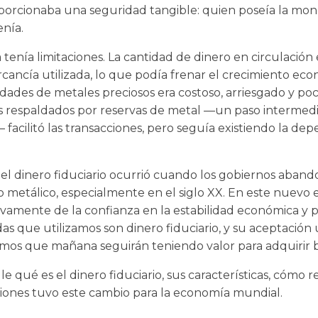
oporcionaba una seguridad tangible: quien poseía la mon
enía.
 tenía limitaciones. La cantidad de dinero en circulació
ercancía utilizada, lo que podía frenar el crecimiento ec
dades de metales preciosos era costoso, arriesgado y poc
es respaldados por reservas de metal —un paso intermedi
 facilitó las transacciones, pero seguía existiendo la de
a el dinero fiduciario ocurrió cuando los gobiernos aban
o metálico, especialmente en el siglo XX. En este nuevo 
mente de la confianza en la estabilidad económica y pol
as que utilizamos son dinero fiduciario, y su aceptación 
os que mañana seguirán teniendo valor para adquirir bie
le qué es el dinero fiduciario, sus características, cómo 
iones tuvo este cambio para la economía mundial.