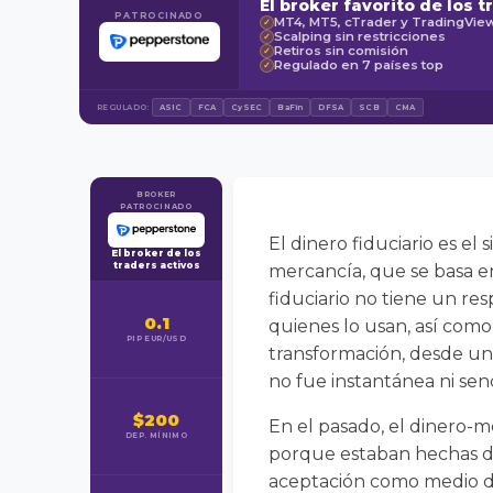
El broker favorito de los t
PATROCINADO
MT4, MT5, cTrader y TradingVie
✓
Scalping sin restricciones
✓
Retiros sin comisión
✓
Regulado en 7 países top
✓
REGULADO:
ASIC
FCA
CySEC
BaFin
DFSA
SCB
CMA
BROKER
PATROCINADO
El dinero fiduciario es e
El broker de los
traders activos
mercancía, que se basa en 
fiduciario no tiene un re
0.1
quienes lo usan, así como
PIP EUR/USD
transformación, desde un
no fue instantánea ni senc
$200
En el pasado, el dinero-
DEP. MÍNIMO
porque estaban hechas de
aceptación como medio de