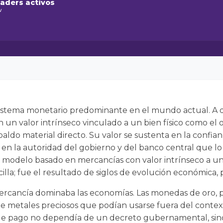
raders activos
w
l sistema monetario predominante en el mundo actual. A d
un valor intrínseco vinculado a un bien físico como el or
spaldo material directo. Su valor se sustenta en la confia
 en la autoridad del gobierno y del banco central que lo
 modelo basado en mercancías con valor intrínseco a un
illa; fue el resultado de siglos de evolución económica, po
mercancía dominaba las economías. Las monedas de oro, p
 metales preciosos que podían usarse fuera del contex
 pago no dependía de un decreto gubernamental, sino d