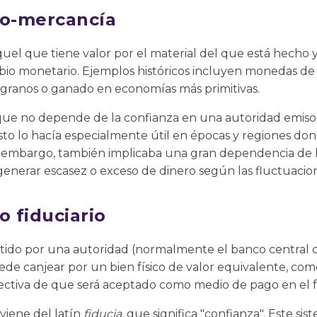
ro-mercancía
quel que tiene valor por el material del que está hecho
ambio monetario. Ejemplos históricos incluyen monedas de 
 granos o ganado en economías más primitivas.
 que no depende de la confianza en una autoridad emisor
sto lo hacía especialmente útil en épocas y regiones dond
in embargo, también implicaba una gran dependencia de la 
generar escasez o exceso de dinero según las fluctuacio
o fiduciario
mitido por una autoridad (normalmente el banco central 
ede canjear por un bien físico de valor equivalente, como
olectiva de que será aceptado como medio de pago en el 
oviene del latín
fiducia
, que significa "confianza". Este si