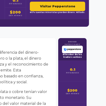
0.1
PIP EUR/USD
Visitar Pepperstone
$200
80% cuentas minoristas pierden dinero. Afiliado.
DEP. MÍNIMO
BROKER
PATROCINADO
iferencia del dinero-
El broker de los
traders activos
o o la plata, el dinero
nza y el reconocimiento de
0.1
 emite. Esta
PIP EUR/USD
o basado en confianza,
lítica y social.
$200
lata o cobre tenían valor
DEP. MÍNIMO
to monetario. Su
el valor material de la