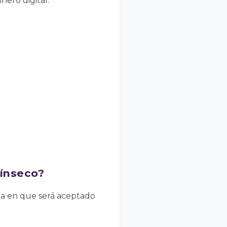
ero digital.
rínseco?
nza en que será aceptado