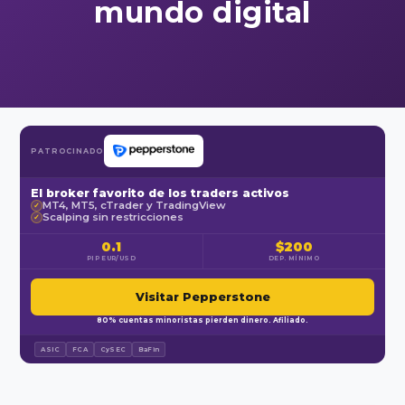
mundo digital
PATROCINADO
El broker favorito de los traders activos
MT4, MT5, cTrader y TradingView
✓
Scalping sin restricciones
✓
0.1
$200
PIP EUR/USD
DEP. MÍNIMO
Visitar Pepperstone
80% cuentas minoristas pierden dinero. Afiliado.
ASIC
FCA
CySEC
BaFin