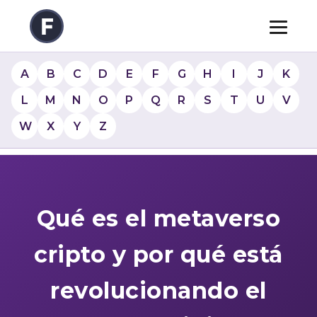
A
B
C
D
E
F
G
H
I
J
K
L
M
N
O
P
Q
R
S
T
U
V
W
X
Y
Z
Qué es el metaverso
cripto y por qué está
revolucionando el