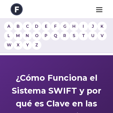
A
B
C
D
E
F
G
H
I
J
K
L
M
N
O
P
Q
R
S
T
U
V
W
X
Y
Z
¿Cómo Funciona el
Sistema SWIFT y por
qué es Clave en las