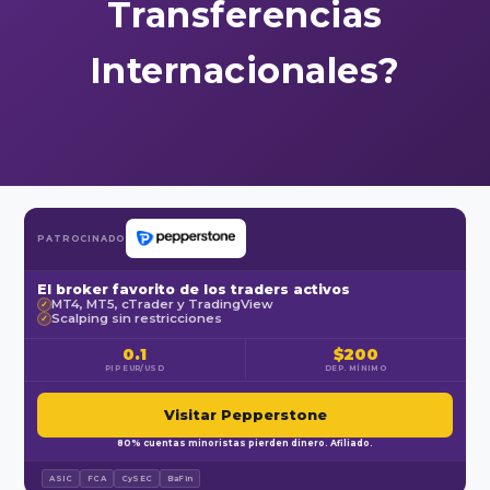
Transferencias
Internacionales?
PATROCINADO
El broker favorito de los traders activos
MT4, MT5, cTrader y TradingView
✓
Scalping sin restricciones
✓
0.1
$200
PIP EUR/USD
DEP. MÍNIMO
Visitar Pepperstone
80% cuentas minoristas pierden dinero. Afiliado.
ASIC
FCA
CySEC
BaFin