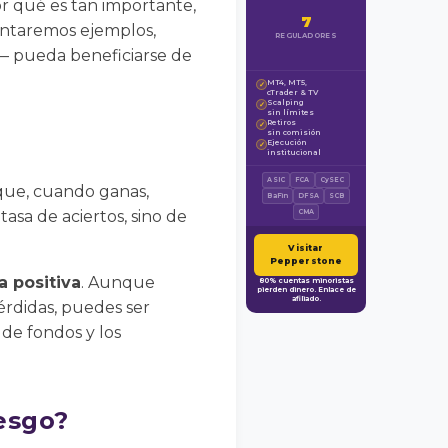
or qué es tan importante,
7
sentaremos ejemplos,
REGULADORES
— pueda beneficiarse de
MT4, MT5,
✓
cTrader & TV
Scalping
✓
sin límites
Retiros
✓
sin comisión
Ejecución
✓
institucional
ASIC
FCA
CySEC
que, cuando ganas,
BaFin
DFSA
SCB
tasa de aciertos, sino de
CMA
Visitar
Pepperstone
 positiva
. Aunque
80% cuentas minoristas
pierden dinero. Enlace de
afiliado.
érdidas, puedes ser
 de fondos y los
iesgo?