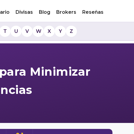
ario
Divisas
Blog
Brokers
Reseñas
T
U
V
W
X
Y
Z
 para Minimizar
ncias