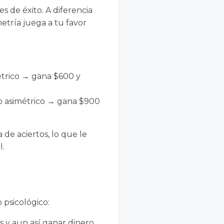
 de éxito. A diferencia
etría juega a tu favor
étrico → gana $600 y
go asimétrico → gana $900
de aciertos, lo que le
l.
 psicológico:
 y aun así ganar dinero.