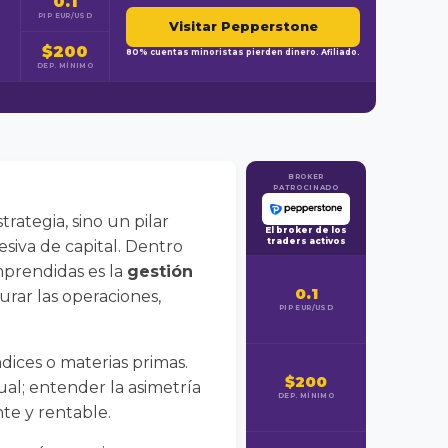
0.1
PIP EUR/USD
Visitar Pepperstone
$200
80% cuentas minoristas pierden dinero. Afiliado.
DEP. MÍNIMO
BROKER
PATROCINADO
rategia, sino un pilar
El broker de los
traders activos
siva de capital. Dentro
mprendidas es la
gestión
0.1
rar las operaciones,
PIP EUR/USD
ndices o materias primas.
$200
al; entender la asimetría
DEP. MÍNIMO
te y rentable.