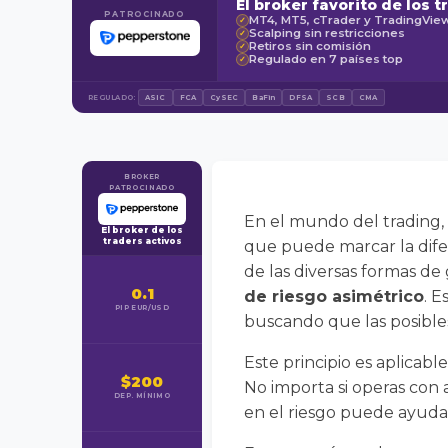
El broker favorito de los t
PATROCINADO
MT4, MT5, cTrader y TradingVie
✓
Scalping sin restricciones
✓
Retiros sin comisión
✓
Regulado en 7 países top
✓
REGULADO:
ASIC
FCA
CySEC
BaFin
DFSA
SCB
CMA
BROKER
PATROCINADO
En el mundo del trading, 
El broker de los
traders activos
que puede marcar la dife
de las diversas formas de
0.1
de riesgo asimétrico
. 
PIP EUR/USD
buscando que las posibles
Este principio es aplicabl
$200
No importa si operas con 
DEP. MÍNIMO
en el riesgo puede ayudar