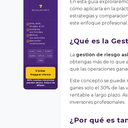
En esta guía exploraremos
7
cómo aplicarla en la prác
REGULADORES
estrategias y comparacio
este enfoque profesional.
MT4, MT5,
✓
cTrader & TV
Scalping
✓
sin límites
Retiros
✓
sin comisión
¿Qué es la Ges
Ejecución
✓
institucional
ASIC
FCA
CySEC
La
gestión de riesgo as
BaFin
DFSA
SCB
obtengas más de lo que arr
CMA
que las operaciones gan
Visitar
Pepperstone
Este concepto se puede 
80% cuentas minoristas
pierden dinero. Enlace de
afiliado.
ganes solo el 30% de las 
rentable a largo plazo. As
inversores profesionales.
¿Por qué es tan