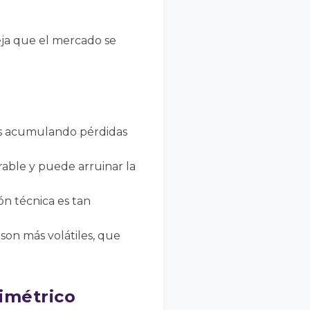
deja que el mercado se
rás acumulando pérdidas
rable y puede arruinar la
ión técnica es tan
son más volátiles, que
simétrico