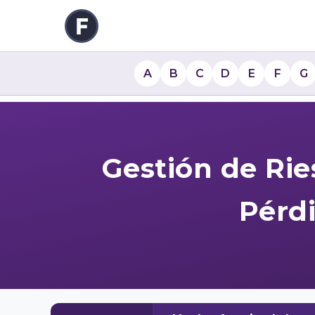
A
B
C
D
E
F
G
Gestión de Rie
Pérd