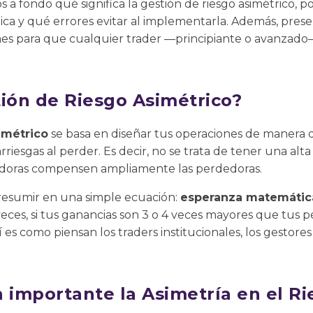
 a fondo qué significa la gestión de riesgo asimétrico, p
tica y qué errores evitar al implementarla. Además, pre
nes para que cualquier trader —principiante o avanzado
tión de Riesgo Asimétrico?
imétrico
se basa en diseñar tus operaciones de manera 
iesgas al perder. Es decir, no se trata de tener una alta 
adoras compensen ampliamente las perdedoras.
resumir en una simple ecuación:
esperanza matemática
veces, si tus ganancias son 3 o 4 veces mayores que tus p
í es como piensan los traders institucionales, los gestores
 importante la Asimetría en el R