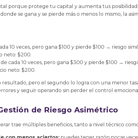
al porque protege tu capital y aumenta tus posibilidades
donde se gana y se pierde más o menos lo mismo, la asim
ada 10 veces, pero gana $100 y pierde $100 → riesgo sim
o neto: $200.
 de cada 10 veces, pero gana $300 y pierde $100 → ries
cio neto: $200.
resultado, pero el segundo lo logra con una menor tasa 
errores y seguir operando sin perder el control emociona
 Gestión de Riesgo Asimétrico
rar trae múltiples beneficios, tanto a nivel técnico como
le con menos aciertos:
puedes tener razón pocas veces