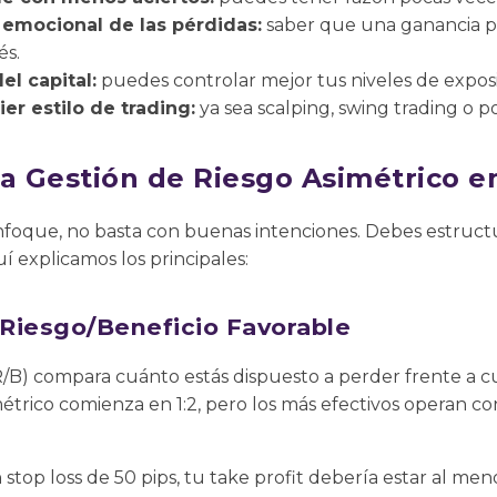
emocional de las pérdidas:
saber que una ganancia pu
és.
del capital:
puedes controlar mejor tus niveles de exposi
er estilo de trading:
ya sea scalping, swing trading o p
la Gestión de Riesgo Asimétrico e
foque, no basta con buenas intenciones. Debes estructu
 explicamos los principales:
o Riesgo/Beneficio Favorable
 (R/B) compara cuánto estás dispuesto a perder frente a 
métrico comienza en 1:2, pero los más efectivos operan con r
 stop loss de 50 pips, tu take profit debería estar al me