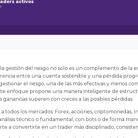
raders activos
w
la gestión del riesgo no solo es un complemento de la est
rencia entre una cuenta sostenible y una pérdida progre
 gestionar el riesgo, una de las más efectivas y menos co
Este enfoque propone una manera inteligente de estructu
 ganancias superen con creces a las posibles pérdidas.
e a todos los mercados: Forex, acciones, criptomonedas, í
análisis técnico o fundamental, con bots o de forma manu
te a convertirte en un trader más disciplinado, consisten