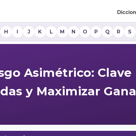
Diccion
H
I
J
K
L
M
N
O
P
Q
R
S
sgo Asimétrico: Clave
idas y Maximizar Gana