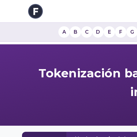
A
B
C
D
E
F
G
Tokenización ba
i