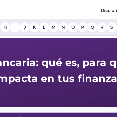
Diccion
H
I
J
K
L
M
N
O
P
Q
R
S
ncaria: qué es, para 
mpacta en tus finanz