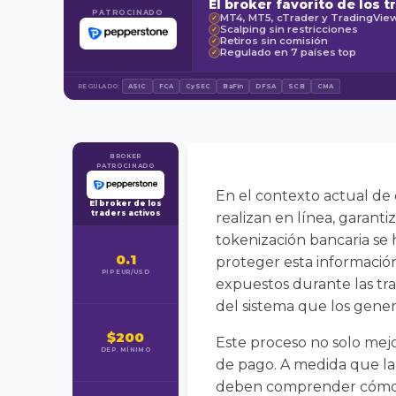
El broker favorito de los t
PATROCINADO
MT4, MT5, cTrader y TradingVie
✓
Scalping sin restricciones
✓
Retiros sin comisión
✓
Regulado en 7 países top
✓
REGULADO:
ASIC
FCA
CySEC
BaFin
DFSA
SCB
CMA
BROKER
PATROCINADO
En el contexto actual de 
El broker de los
traders activos
realizan en línea, garanti
tokenización bancaria se 
0.1
proteger esta información 
PIP EUR/USD
expuestos durante las tra
del sistema que los gener
$200
Este proceso no solo mejor
DEP. MÍNIMO
de pago. A medida que la 
deben comprender cómo fu