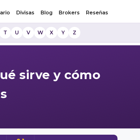
ario
Divisas
Blog
Brokers
Reseñas
T
U
V
W
X
Y
Z
qué sirve y cómo
as