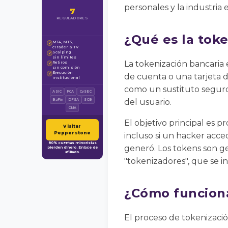
personales y la industria 
7
REGULADORES
¿Qué es la tok
MT4, MT5,
✓
cTrader & TV
Scalping
✓
sin límites
La tokenización bancaria
Retiros
✓
sin comisión
Ejecución
✓
de cuenta o una tarjeta d
institucional
como un sustituto seguro 
ASIC
FCA
CySEC
del usuario.
BaFin
DFSA
SCB
CMA
El objetivo principal es 
Visitar
Pepperstone
incluso si un hacker acced
80% cuentas minoristas
generó. Los tokens son g
pierden dinero. Enlace de
afiliado.
"tokenizadores", que se in
¿Cómo funciona
El proceso de tokenizació