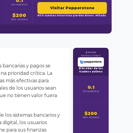
0.1
PIP EUR/USD
Visitar Pepperstone
$200
80% cuentas minoristas pierden dinero. Afiliado.
DEP. MÍNIMO
BROKER
PATROCINADO
s bancarias y pagos se
El broker de los
traders activos
na prioridad crítica. La
as más efectivas para
0.1
ales de los usuarios sean
PIP EUR/USD
ue no tienen valor fuera
$200
e los sistemas bancarios y
DEP. MÍNIMO
igital, los usuarios
e para sus finanzas