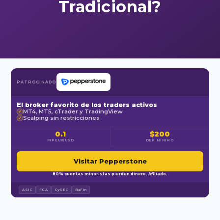
Tradicional?
PATROCINADO
El broker favorito de los traders activos
MT4, MT5, cTrader y TradingView
✓
Scalping sin restricciones
✓
0.1
$200
PIP EUR/USD
DEP. MÍNIMO
Visitar Pepperstone
80% cuentas minoristas pierden dinero. Afiliado.
ASIC
FCA
CySEC
BaFin