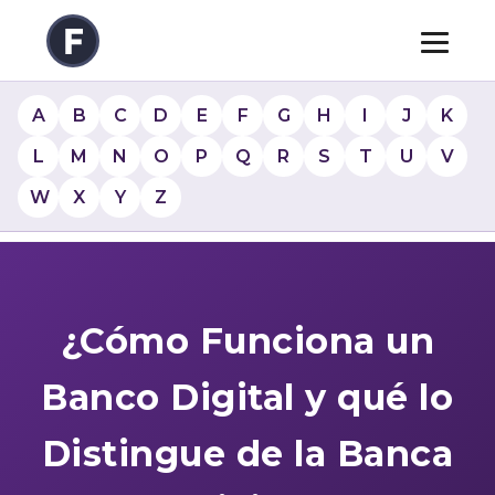
A
B
C
D
E
F
G
H
I
J
K
L
M
N
O
P
Q
R
S
T
U
V
W
X
Y
Z
¿Cómo Funciona un
Banco Digital y qué lo
Distingue de la Banca