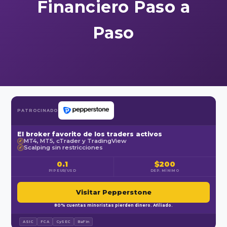
Financiero Paso a
Paso
PATROCINADO
El broker favorito de los traders activos
MT4, MT5, cTrader y TradingView
✓
Scalping sin restricciones
✓
0.1
$200
PIP EUR/USD
DEP. MÍNIMO
Visitar Pepperstone
80% cuentas minoristas pierden dinero. Afiliado.
ASIC
FCA
CySEC
BaFin