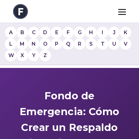
A
B
C
D
E
F
G
H
I
J
K
L
M
N
O
P
Q
R
S
T
U
V
W
X
Y
Z
Fondo de
Emergencia: Cómo
Crear un Respaldo