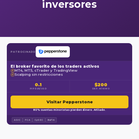
inversores
PATROCINADO
El broker favorito de los traders activos
MT4, MT5, cTrader y TradingView
✓
Scalping sin restricciones
✓
0.1
$200
PIP EUR/USD
DEP. MÍNIMO
Visitar Pepperstone
80% cuentas minoristas pierden dinero. Afiliado.
ASIC
FCA
CySEC
BaFin