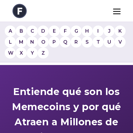
A
B
C
D
E
F
G
H
I
J
K
L
M
N
O
P
Q
R
S
T
U
V
W
X
Y
Z
Entiende qué son los
Memecoins y por qué
Atraen a Millones de