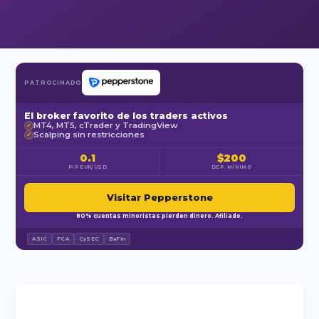
PATROCINADO
El broker favorito de los traders activos
MT4, MT5, cTrader y TradingView
✓
Scalping sin restricciones
✓
0.1
$200
PIP EUR/USD
DEP. MÍNIMO
Visitar Pepperstone
80% cuentas minoristas pierden dinero. Afiliado.
ASIC
FCA
CySEC
BaFin