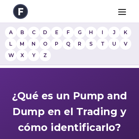
A
B
C
D
E
F
G
H
I
J
K
L
M
N
O
P
Q
R
S
T
U
V
W
X
Y
Z
¿Qué es un Pump and
Dump en el Trading y
cómo identificarlo?