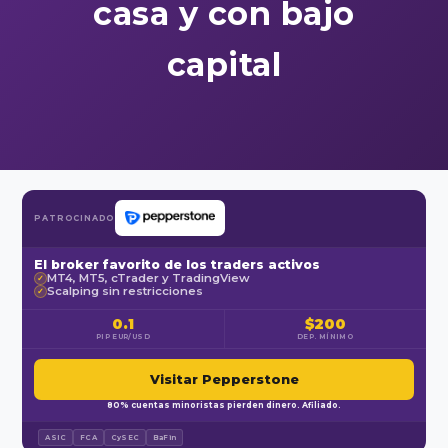
casa y con bajo
capital
PATROCINADO
El broker favorito de los traders activos
MT4, MT5, cTrader y TradingView
✓
Scalping sin restricciones
✓
0.1
$200
PIP EUR/USD
DEP. MÍNIMO
Visitar Pepperstone
80% cuentas minoristas pierden dinero. Afiliado.
ASIC
FCA
CySEC
BaFin