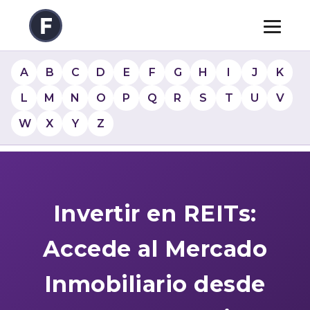
A
B
C
D
E
F
G
H
I
J
K
L
M
N
O
P
Q
R
S
T
U
V
W
X
Y
Z
Invertir en REITs:
Accede al Mercado
Inmobiliario desde