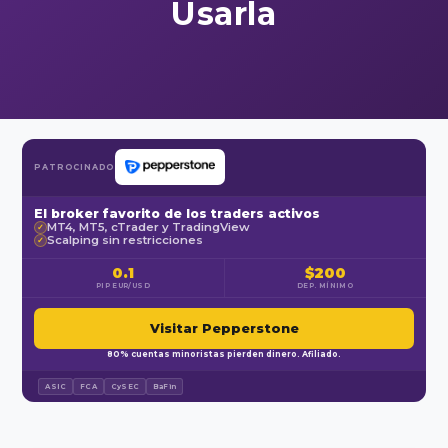
Usarla
PATROCINADO
El broker favorito de los traders activos
MT4, MT5, cTrader y TradingView
✓
Scalping sin restricciones
✓
0.1
$200
PIP EUR/USD
DEP. MÍNIMO
Visitar Pepperstone
80% cuentas minoristas pierden dinero. Afiliado.
ASIC
FCA
CySEC
BaFin