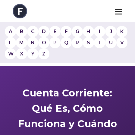
A
B
C
D
E
F
G
H
I
J
K
L
M
N
O
P
Q
R
S
T
U
V
W
X
Y
Z
Cuenta Corriente:
Qué Es, Cómo
Funciona y Cuándo