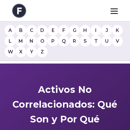
A
B
C
D
E
F
G
H
I
J
K
L
M
N
O
P
Q
R
S
T
U
V
W
X
Y
Z
Activos No
Correlacionados: Qué
Son y Por Qué