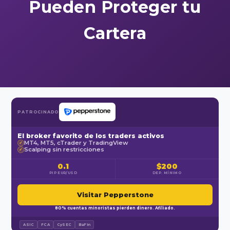
Pueden Proteger tu
Cartera
PATROCINADO
El broker favorito de los traders activos
MT4, MT5, cTrader y TradingView
✓
Scalping sin restricciones
✓
0.1
$200
PIP EUR/USD
DEP. MÍNIMO
Visitar Pepperstone
80% cuentas minoristas pierden dinero. Afiliado.
ASIC
FCA
CySEC
BaFin