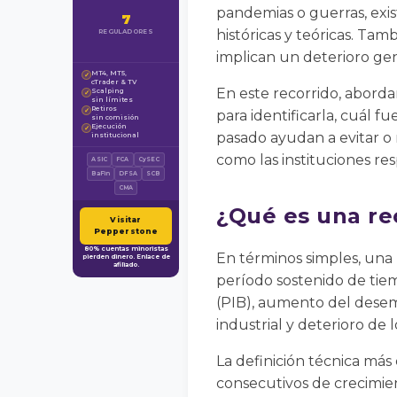
pandemias o guerras, exi
7
históricas y teóricas. Ta
REGULADORES
implican un deterioro gen
MT4, MT5,
✓
cTrader & TV
En este recorrido, abord
Scalping
✓
sin límites
Retiros
✓
para identificarla, cuál f
sin comisión
Ejecución
✓
pasado ayudan a evitar o m
institucional
como las instituciones re
ASIC
FCA
CySEC
BaFin
DFSA
SCB
CMA
¿Qué es una rec
Visitar
Pepperstone
80% cuentas minoristas
En términos simples, una 
pierden dinero. Enlace de
afiliado.
período sostenido de tie
(PIB), aumento del desem
industrial y deterioro de l
La definición técnica más
consecutivos de crecimien