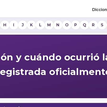
Diccion
H
I
J
K
L
M
N
O
P
Q
R
S
ión y cuándo ocurrió l
registrada oficialment