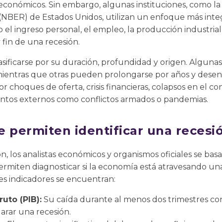
económicos. Sin embargo, algunas instituciones, como la
(NBER) de Estados Unidos, utilizan un enfoque más inte
 el ingreso personal, el empleo, la producción industrial 
y fin de una recesión.
sificarse por su duración, profundidad y origen. Alguna
ientras que otras pueden prolongarse por años y desenca
 choques de oferta, crisis financieras, colapsos en el co
ntos externos como conflictos armados o pandemias.
e permiten identificar una recesi
n, los analistas económicos y organismos oficiales se bas
permiten diagnosticar si la economía está atravesando un
ales indicadores se encuentran:
uto (PIB):
Su caída durante al menos dos trimestres cons
arar una recesión.