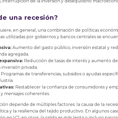
 interrupción de la inversión y desequilibrio macroecon
de una recesión?
uiere, en general, una combinación de políticas económi
tas utilizadas por gobiernos y bancos centrales se encue
nsiva:
Aumento del gasto público, inversión estatal y r
nda agregada.
expansiva:
Reducción de tasas de interés y aumento de 
a inversión privada.
Programas de transferencias, subsidios o ayudas específi
ustria.
ativas:
Restablecer la confianza de consumidores y em
al y mensajes coherentes.
ión depende de múltiples factores: la causa de la recesió
lítica y la resiliencia del tejido productivo. En algunos c
 en V”); en otros, la salida es más lenta o incluso parcial