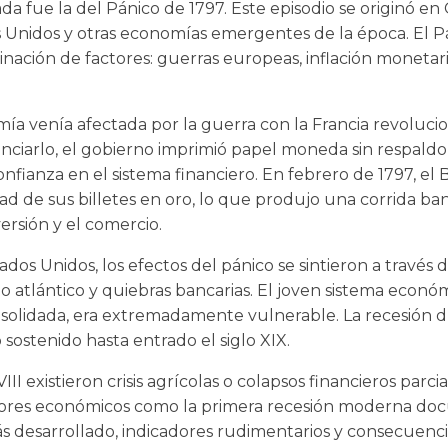
fue la del Pánico de 1797. Este episodio se originó en
 Unidos y otras economías emergentes de la época. El P
ación de factores: guerras europeas, inflación monetari
ía venía afectada por la guerra con la Francia revolucio
nanciarlo, el gobierno imprimió papel moneda sin respaldo
fianza en el sistema financiero. En febrero de 1797, el 
dad de sus billetes en oro, lo que produjo una corrida ba
versión y el comercio.
os Unidos, los efectos del pánico se sintieron a través 
io atlántico y quiebras bancarias. El joven sistema econ
solidada, era extremadamente vulnerable. La recesión du
sostenido hasta entrado el siglo XIX.
II existieron crisis agrícolas o colapsos financieros parcia
dores económicos como la primera recesión moderna doc
 desarrollado, indicadores rudimentarios y consecuencia