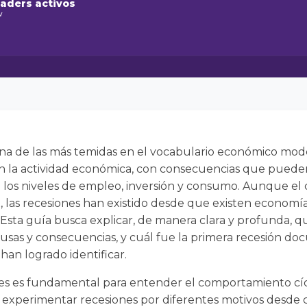
raders activos
w
 una de las más temidas en el vocabulario económico mo
n la actividad económica, con consecuencias que pueden
a los niveles de empleo, inversión y consumo. Aunque el
X, las recesiones han existido desde que existen economí
Esta guía busca explicar, de manera clara y profunda, q
ausas y consecuencias, y cuál fue la primera recesión d
han logrado identificar.
ones es fundamental para entender el comportamiento cíc
xperimentar recesiones por diferentes motivos desde cri