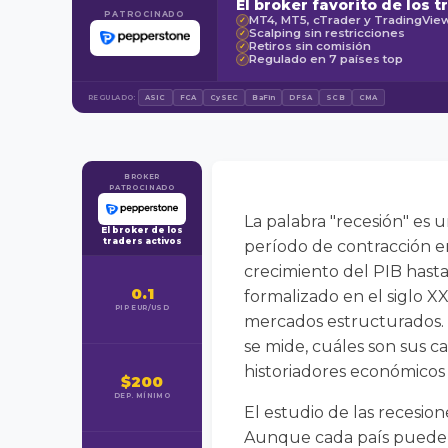
El broker favorito de los t
PATROCINADO
MT4, MT5, cTrader y TradingVie
✓
Scalping sin restricciones
✓
Retiros sin comisión
✓
Regulado en 7 países top
✓
REGULADO:
ASIC
FCA
CySEC
BaFin
DFSA
SCB
CMA
BROKER
PATROCINADO
La palabra "recesión" es
El broker de los
traders activos
período de contracción e
crecimiento del PIB hast
0.1
formalizado en el siglo X
PIP EUR/USD
mercados estructurados. 
se mide, cuáles son sus c
historiadores económicos 
$200
DEP. MÍNIMO
El estudio de las recesi
Aunque cada país puede e