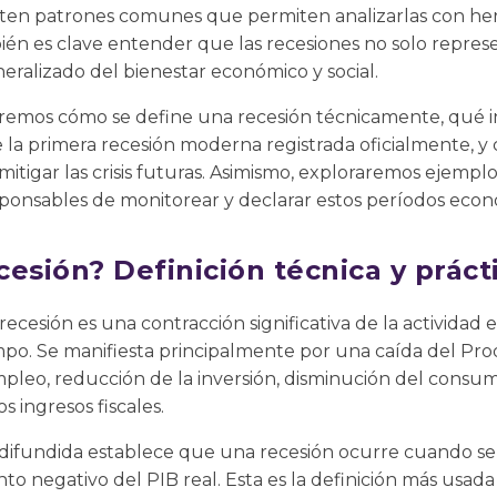
sten patrones comunes que permiten analizarlas con herr
mbién es clave entender que las recesiones no solo repres
eralizado del bienestar económico y social.
aremos cómo se define una recesión técnicamente, qué in
ue la primera recesión moderna registrada oficialmente, y
itigar las crisis futuras. Asimismo, exploraremos ejemplos 
sponsables de monitorear y declarar estos períodos econó
esión? Definición técnica y práct
recesión es una contracción significativa de la activida
mpo. Se manifiesta principalmente por una caída del Pr
pleo, reducción de la inversión, disminución del consum
os ingresos fiscales.
 difundida establece que una recesión ocurre cuando se 
to negativo del PIB real. Esta es la definición más usada