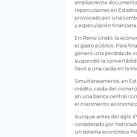
ampliamente documentada 
repercusiones en Estados
provocado por una combin
y especulación financiera.
En Reino Unido, la econom
el gasto público. Para fi
generó una pérdida de con
suspendió la convertibili
llevó a una caída en la in
Simultáneamente, en Estad
crédito, caída del comerc
sin una banca central con
el crecimiento económico 
Aunque antes del siglo XVI
considerado por historia
un sistema económico más