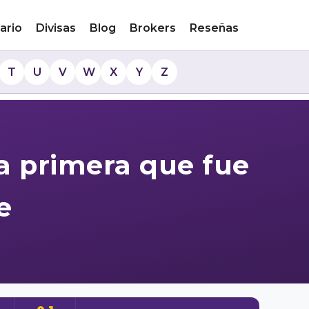
ario
Divisas
Blog
Brokers
Reseñas
T
U
V
W
X
Y
Z
a primera que fue
e