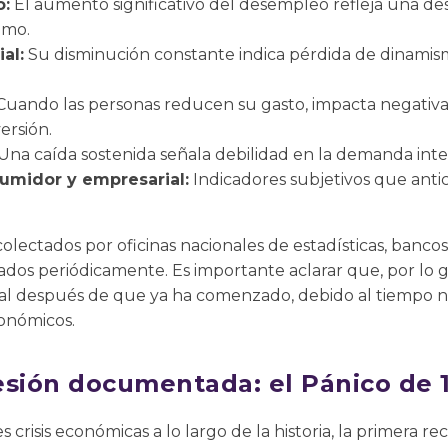
o:
El aumento significativo del desempleo refleja una des
umo.
al:
Su disminución constante indica pérdida de dinamism
uando las personas reducen su gasto, impacta negativ
ersión.
Una caída sostenida señala debilidad en la demanda inte
umidor y empresarial:
Indicadores subjetivos que antic
olectados por oficinas nacionales de estadísticas, bancos 
isados periódicamente. Es importante aclarar que, por lo 
ial después de que ya ha comenzado, debido al tiempo ne
conómicos.
esión documentada: el Pánico de 
s crisis económicas a lo largo de la historia, la primera 