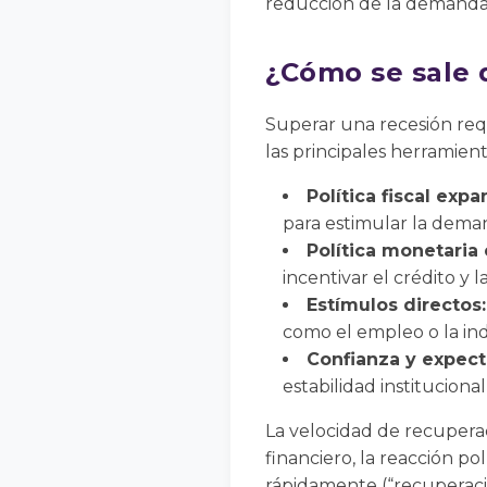
reducción de la demanda,
¿Cómo se sale 
Superar una recesión req
las principales herramien
Política fiscal expa
para estimular la dema
Política monetaria 
incentivar el crédito y l
Estímulos directos:
como el empleo o la ind
Confianza y expect
estabilidad institucion
La velocidad de recuperac
financiero, la reacción po
rápidamente (“recuperación