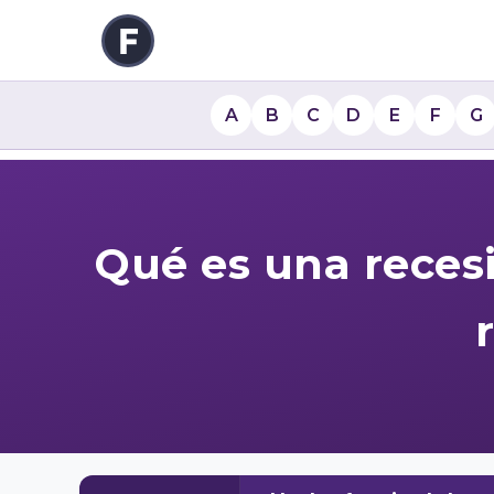
A
B
C
D
E
F
G
Qué es una reces