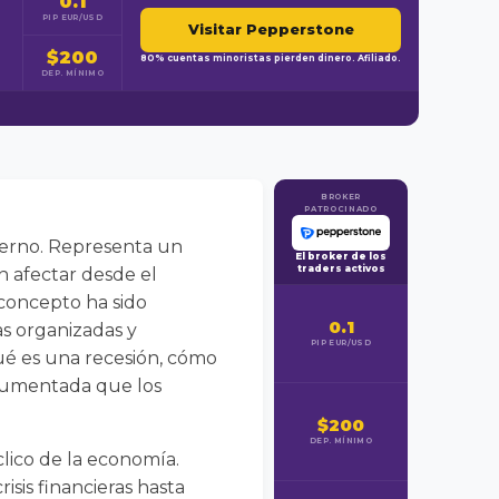
0.1
PIP EUR/USD
Visitar Pepperstone
$200
80% cuentas minoristas pierden dinero. Afiliado.
DEP. MÍNIMO
BROKER
PATROCINADO
derno. Representa un
El broker de los
traders activos
 afectar desde el
 concepto ha sido
0.1
as organizadas y
PIP EUR/USD
ué es una recesión, cómo
ocumentada que los
$200
DEP. MÍNIMO
lico de la economía.
sis financieras hasta