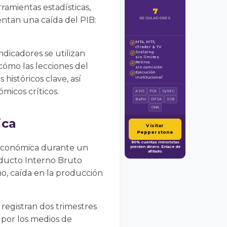
amientas estadísticas,
7
entan una caída del PIB:
REGULADORES
MT4, MT5,
✓
cTrader & TV
dicadores se utilizan
Scalping
✓
sin límites
Retiros
✓
 cómo las lecciones del
sin comisión
Ejecución
✓
históricos clave, así
institucional
micos críticos.
ASIC
FCA
CySEC
BaFin
DFSA
SCB
CMA
ica
Visitar
Pepperstone
80% cuentas minoristas
d económica durante un
pierden dinero. Enlace de
afiliado.
oducto Interno Bruto
o, caída en la producción
registran dos trimestres
 por los medios de