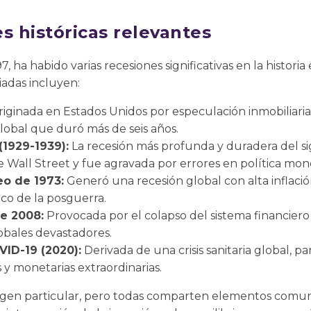
s históricas relevantes
, ha habido varias recesiones significativas en la histori
iadas incluyen:
iginada en Estados Unidos por especulación inmobiliaria
lobal que duró más de seis años.
(1929-1939):
La recesión más profunda y duradera del si
de Wall Street y fue agravada por errores en política mone
leo de 1973:
Generó una recesión global con alta inflació
co de la posguerra.
e 2008:
Provocada por el colapso del sistema financiero
obales devastadores.
VID-19 (2020):
Derivada de una crisis sanitaria global, p
es y monetarias extraordinarias.
rigen particular, pero todas comparten elementos comun