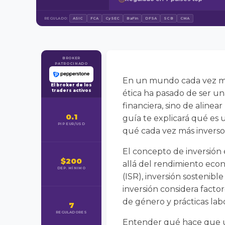
REGULADO:
ASIC
FCA
CySEC
BaFin
DFSA
SCB
CMA
BROKER
PATROCINADO
En un mundo cada vez más 
El broker de los
traders activos
ética ha pasado de ser un
financiera, sino de alinea
0.1
guía te explicará qué es u
PIP EUR/USD
qué cada vez más inversor
El concepto de inversión 
$200
allá del rendimiento eco
DEP. MÍNIMO
(ISR), inversión sostenibl
inversión considera fact
de género y prácticas labo
7
REGULADORES
Entender qué hace que una