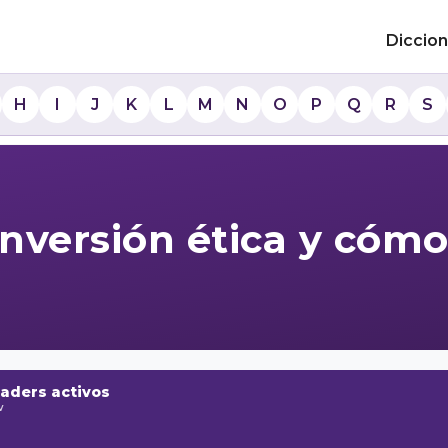
Diccion
H
I
J
K
L
M
N
O
P
Q
R
S
nversión ética y cóm
raders activos
w