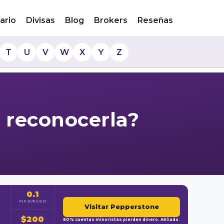
ario
Divisas
Blog
Brokers
Reseñas
T
U
V
W
X
Y
Z
o reconocerla?
0.1
PIP EUR/USD
Visitar Pepperstone
$200
80% cuentas minoristas pierden dinero. Afiliado.