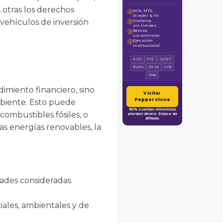
, otras los derechos
MT4, MT5,
✓
cTrader & TV
 vehículos de inversión
Scalping
✓
sin límites
Retiros
✓
sin comisión
Ejecución
✓
institucional
ASIC
FCA
CySEC
BaFin
DFSA
SCB
CMA
imiento financiero, sino
Visitar
Pepperstone
mbiente. Esto puede
80% cuentas minoristas
combustibles fósiles, o
pierden dinero. Enlace de
afiliado.
s energías renovables, la
dades consideradas
iales, ambientales y de