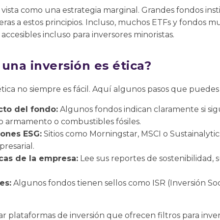
es vista como una estrategia marginal. Grandes fondos ins
eras a estos principios. Incluso, muchos ETFs y fondos 
accesibles incluso para inversores minoristas.
una inversión es ética?
 ética no siempre es fácil. Aquí algunos pasos que puedes
cto del fondo:
Algunos fondos indican claramente si sigu
 armamento o combustibles fósiles.
ciones ESG:
Sitios como Morningstar, MSCI o Sustainalyti
resarial.
icas de la empresa:
Lee sus reportes de sostenibilidad, s
es:
Algunos fondos tienen sellos como ISR (Inversión So
 plataformas de inversión que ofrecen filtros para inve