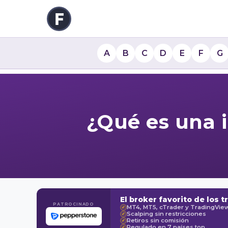
A
B
C
D
E
F
G
¿Qué es una i
El broker favorito de los t
PATROCINADO
MT4, MT5, cTrader y TradingVie
✓
Scalping sin restricciones
✓
Retiros sin comisión
✓
Regulado en 7 países top
✓