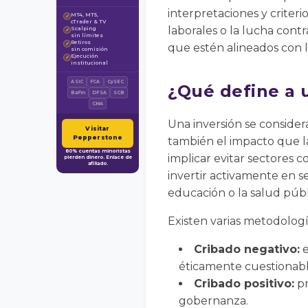
interpretaciones y criteri
MT4, MT5,
✓
cTrader & TV
laborales o la lucha cont
Scalping
✓
sin límites
Retiros
✓
que estén alineados con l
sin comisión
Ejecución
✓
institucional
ASIC
FCA
CySEC
¿Qué define a 
BaFin
DFSA
SCB
CMA
Una inversión se consider
Visitar
Pepperstone
también el impacto que l
80% cuentas minoristas
implicar evitar sectores 
pierden dinero. Enlace de
afiliado.
invertir activamente en s
educación o la salud públ
Existen varias metodologí
Cribado negativo:
e
éticamente cuestionabl
Cribado positivo:
pr
gobernanza.