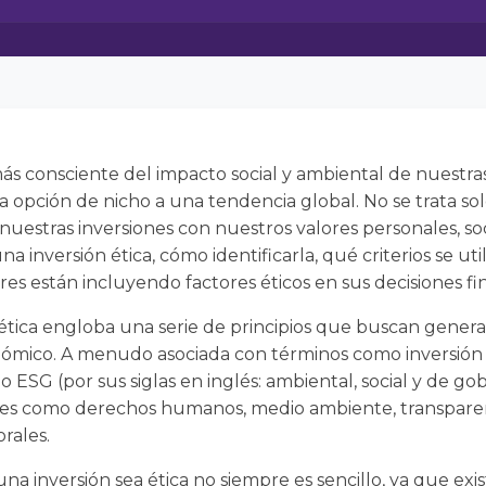
consciente del impacto social y ambiental de nuestras d
a opción de nicho a una tendencia global. No se trata so
r nuestras inversiones con nuestros valores personales, so
na inversión ética, cómo identificarla, qué criterios se uti
es están incluyendo factores éticos en sus decisiones fin
ética engloba una serie de principios que buscan genera
nómico. A menudo asociada con términos como inversión
e o ESG (por sus siglas en inglés: ambiental, social y de g
ores como derechos humanos, medio ambiente, transparen
rales.
 inversión sea ética no siempre es sencillo, ya que exi