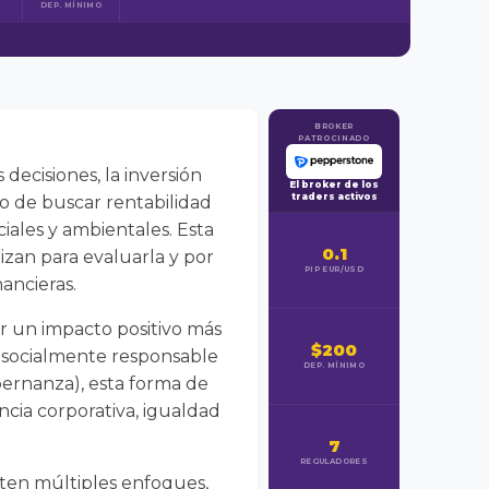
DEP. MÍNIMO
BROKER
PATROCINADO
ecisiones, la inversión
El broker de los
traders activos
lo de buscar rentabilidad
ciales y ambientales. Esta
0.1
lizan para evaluarla y por
PIP EUR/USD
ancieras.
r un impacto positivo más
$200
 socialmente responsable
DEP. MÍNIMO
obernanza), esta forma de
cia corporativa, igualdad
7
REGULADORES
sten múltiples enfoques,