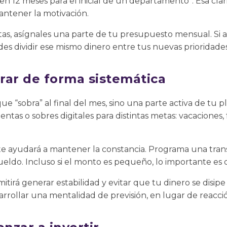
en 12 meses para el inicial de un departamento”. Esa clar
antener la motivación.
tas, asígnales una parte de tu presupuesto mensual. Si 
s dividir ese mismo dinero entre tus nuevas prioridades
rar de forma sistemática
ue “sobra” al final del mes, sino una parte activa de tu p
tas o sobres digitales para distintas metas: vacaciones
te ayudará a mantener la constancia. Programa una tran
eldo. Incluso si el monto es pequeño, lo importante es 
tirá generar estabilidad y evitar que tu dinero se disipe
rrollar una mentalidad de previsión, en lugar de reacci