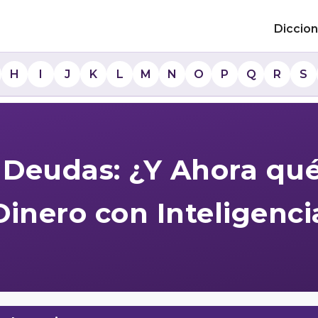
Diccion
H
I
J
K
L
M
N
O
P
Q
R
S
Deudas: ¿Y Ahora qu
Dinero con Inteligenci