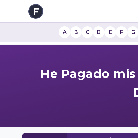
A
B
C
D
E
F
G
He Pagado mis 