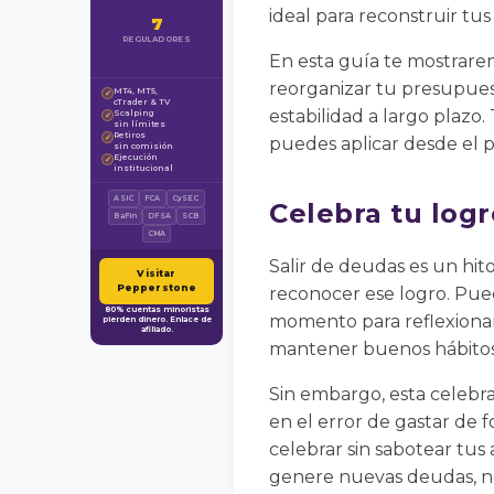
ideal para reconstruir tus
7
REGULADORES
En esta guía te mostrar
reorganizar tu presupues
MT4, MT5,
✓
cTrader & TV
estabilidad a largo plazo
Scalping
✓
sin límites
Retiros
✓
puedes aplicar desde el 
sin comisión
Ejecución
✓
institucional
ASIC
FCA
CySEC
Celebra tu logr
BaFin
DFSA
SCB
CMA
Salir de deudas es un hi
Visitar
Pepperstone
reconocer ese logro. Pu
80% cuentas minoristas
momento para reflexionar 
pierden dinero. Enlace de
afiliado.
mantener buenos hábitos 
Sin embargo, esta celebra
en el error de gastar de
celebrar sin sabotear tus
genere nuevas deudas, n