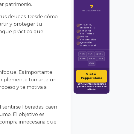
ar patrimonio.
7
REGULADORES
 tus deudas. Desde cómo
rtir y proteger tu
MT4, MT5,
✓
cTrader & TV
nfoque práctico que
Scalping
✓
sin límites
Retiros
✓
sin comisión
Ejecución
✓
institucional
ASIC
FCA
CySEC
BaFin
DFSA
SCB
CMA
enfoque. Es importante
Visitar
Pepperstone
 simplemente tomarte un
80% cuentas minoristas
roceso y te motiva a
pierden dinero. Enlace de
afiliado.
sentirse liberadas, caen
mo. El objetivo es
a compra innecesaria que