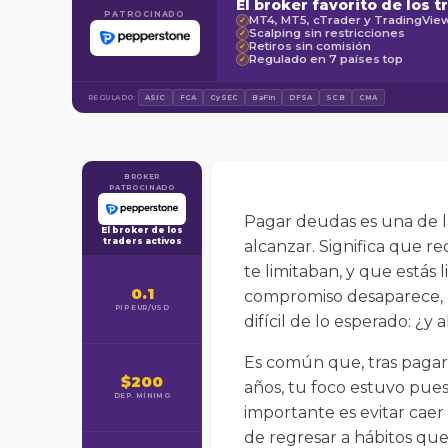
El broker favorito de los t
PATROCINADO
MT4, MT5, cTrader y TradingVie
✓
Scalping sin restricciones
✓
Retiros sin comisión
✓
Regulado en 7 países top
✓
REGULADO:
ASIC
FCA
CySEC
BaFin
DFSA
SCB
CMA
BROKER
PATROCINADO
Pagar deudas es una de l
El broker de los
traders activos
alcanzar. Significa que r
te limitaban, y que estás
0.1
compromiso desaparece, 
PIP EUR/USD
difícil de lo esperado: ¿
Es común que, tras pagar 
$200
años, tu foco estuvo puest
DEP. MÍNIMO
importante es evitar cae
de regresar a hábitos qu