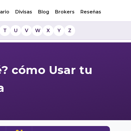
ario
Divisas
Blog
Brokers
Reseñas
T
U
V
W
X
Y
Z
é? cómo Usar tu
a