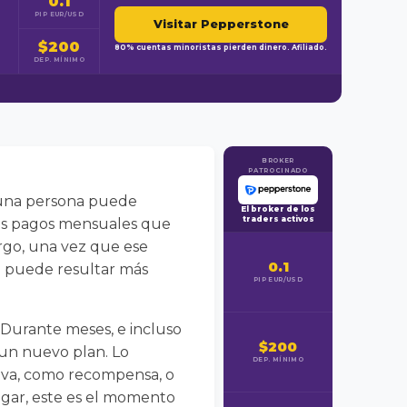
0.1
PIP EUR/USD
Visitar Pepperstone
$200
80% cuentas minoristas pierden dinero. Afiliado.
DEP. MÍNIMO
BROKER
PATROCINADO
e una persona puede
El broker de los
traders activos
 los pagos mensuales que
argo, una vez que ese
0.1
 puede resultar más
PIP EUR/USD
 Durante meses, e incluso
$200
s un nuevo plan. Lo
DEP. MÍNIMO
siva, como recompensa, o
ugar, este es el momento