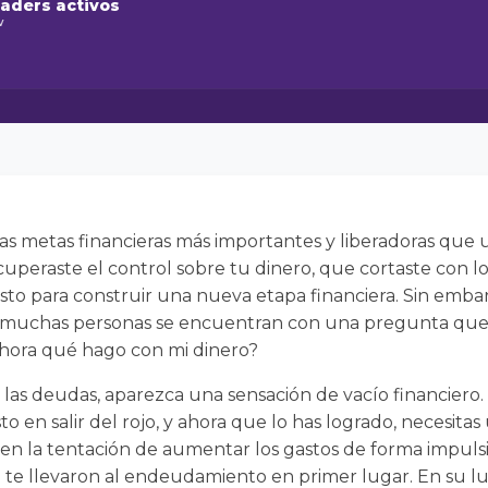
raders activos
w
as metas financieras más importantes y liberadoras qu
ecuperaste el control sobre tu dinero, que cortaste con
 listo para construir una nueva etapa financiera. Sin emb
muchas personas se encuentran con una pregunta que
y ahora qué hago con mi dinero?
las deudas, aparezca una sensación de vacío financiero.
o en salir del rojo, y ahora que lo has logrado, necesita
r en la tentación de aumentar los gastos de forma impul
e te llevaron al endeudamiento en primer lugar. En su l