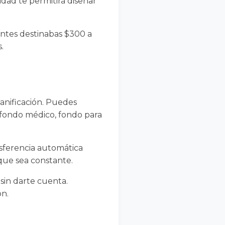
idad te permitirá diseñar
antes destinabas $300 a
.
lanificación. Puedes
, fondo médico, fondo para
sferencia automática
que sea constante.
 sin darte cuenta.
ón.