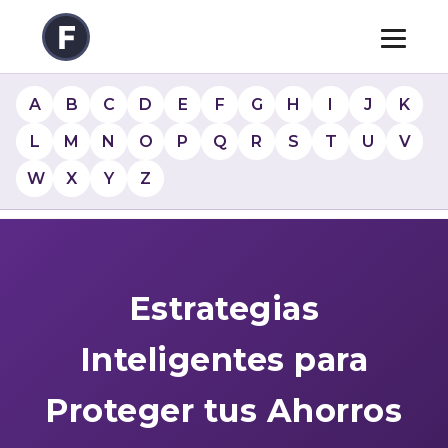
A
B
C
D
E
F
G
H
I
J
K
L
M
N
O
P
Q
R
S
T
U
V
W
X
Y
Z
Estrategias
Inteligentes para
Proteger tus Ahorros