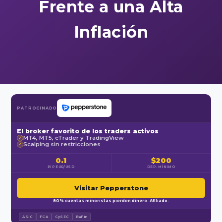
Frente a una Alta
Inflación
PATROCINADO
El broker favorito de los traders activos
MT4, MT5, cTrader y TradingView
✓
Scalping sin restricciones
✓
0.1
$200
PIP EUR/USD
DEP. MÍNIMO
Visitar Pepperstone
80% cuentas minoristas pierden dinero. Afiliado.
ASIC
FCA
CySEC
BaFin