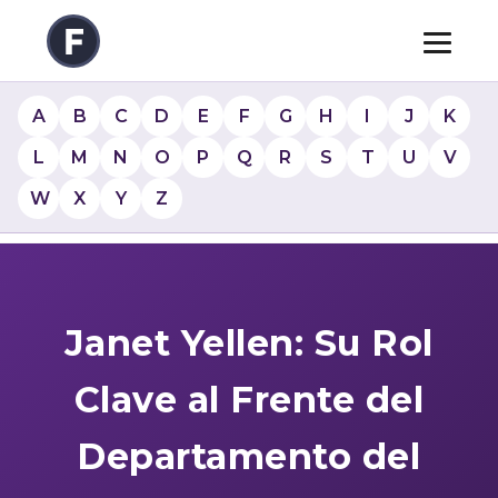
A
B
C
D
E
F
G
H
I
J
K
L
M
N
O
P
Q
R
S
T
U
V
W
X
Y
Z
Janet Yellen: Su Rol
Clave al Frente del
Departamento del