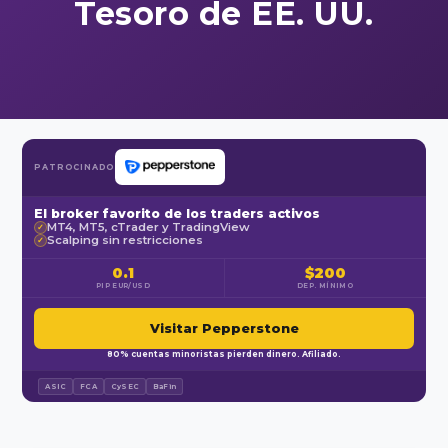
Tesoro de EE. UU.
PATROCINADO
El broker favorito de los traders activos
MT4, MT5, cTrader y TradingView
✓
Scalping sin restricciones
✓
0.1
$200
PIP EUR/USD
DEP. MÍNIMO
Visitar Pepperstone
80% cuentas minoristas pierden dinero. Afiliado.
ASIC
FCA
CySEC
BaFin