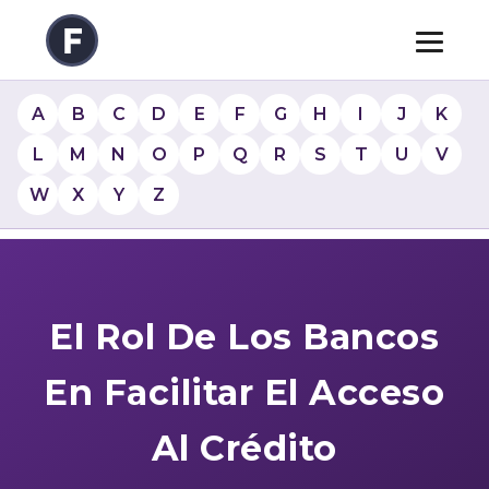
A
B
C
D
E
F
G
H
I
J
K
L
M
N
O
P
Q
R
S
T
U
V
W
X
Y
Z
El Rol De Los Bancos
En Facilitar El Acceso
Al Crédito