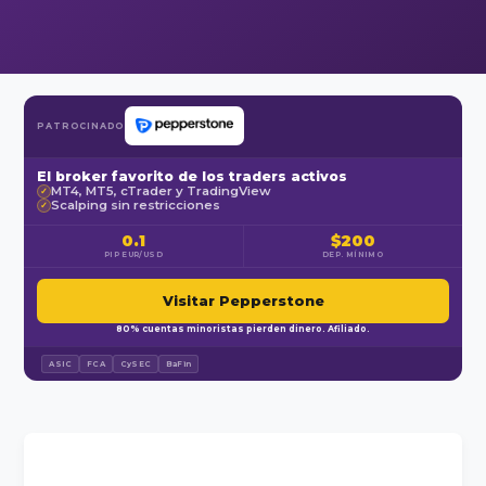
PATROCINADO
El broker favorito de los traders activos
MT4, MT5, cTrader y TradingView
✓
Scalping sin restricciones
✓
0.1
$200
PIP EUR/USD
DEP. MÍNIMO
Visitar Pepperstone
80% cuentas minoristas pierden dinero. Afiliado.
ASIC
FCA
CySEC
BaFin