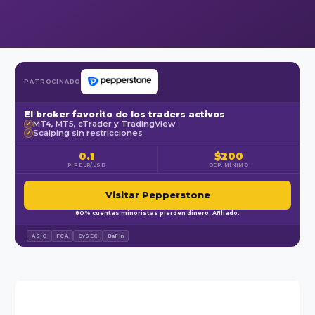
PATROCINADO
El broker favorito de los traders activos
MT4, MT5, cTrader y TradingView
✓
Scalping sin restricciones
✓
0.1
$200
PIP EUR/USD
DEP. MÍNIMO
Visitar Pepperstone
80% cuentas minoristas pierden dinero. Afiliado.
ASIC
FCA
CySEC
BaFin