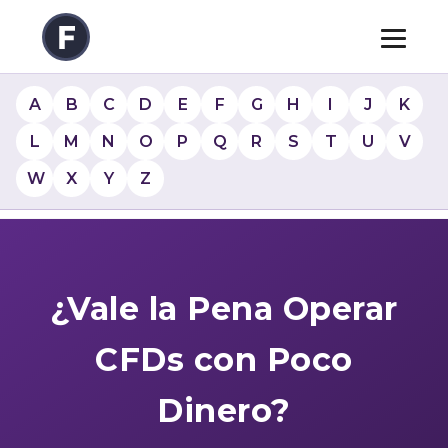
A
B
C
D
E
F
G
H
I
J
K
L
M
N
O
P
Q
R
S
T
U
V
W
X
Y
Z
¿Vale la Pena Operar
CFDs con Poco
Dinero?