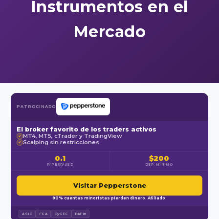
Instrumentos en el
Mercado
PATROCINADO
El broker favorito de los traders activos
MT4, MT5, cTrader y TradingView
✓
Scalping sin restricciones
✓
0.1
$200
PIP EUR/USD
DEP. MÍNIMO
Visitar Pepperstone
80% cuentas minoristas pierden dinero. Afiliado.
ASIC
FCA
CySEC
BaFin