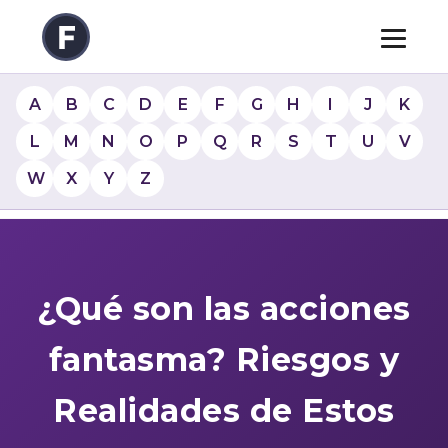
A
B
C
D
E
F
G
H
I
J
K
L
M
N
O
P
Q
R
S
T
U
V
W
X
Y
Z
¿Qué son las acciones
fantasma? Riesgos y
Realidades de Estos