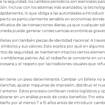
e la seguridad, los cambios periódicos son esenciales p
ación. Incluso con los sistemas más avanzados, la tecnolo
 rápidamente, lo que obliga a las autoridades a introduci
 aspecto es particularmente sensible en economías donde 
ficativa de las transacciones diarias, ya que cualquier p
moneda puede generar consecuencias económicas graves
billetes son también piezas de identidad nacional. A través
us símbolos y sus valores. Esto explica por qué en alguno
ntos de seguridad, se mantienen intactos ciertos element
s o emblemas patrios. Así, el rediseño se convierte en un e
cesaria y el respeto por las tradiciones visuales que ref
n tiene un peso determinante. Cambiar un billete no sol
planchas, ajustar máquinas de impresión, distribuir el 
 anterior. Estos procesos conllevan costos logísticos y o
izarse sin un análisis previo de costo-beneficio. Por est
eño por al menos 7 a 15 años antes de introducir cambios