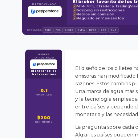
El broker favorito de los t
PATROCINADO
MT4, MT5, cTrader y TradingVie
✓
Scalping sin restricciones
✓
Retiros sin comisión
✓
Regulado en 7 países top
✓
REGULADO:
ASIC
FCA
CySEC
BaFin
DFSA
SCB
CMA
BROKER
PATROCINADO
El diseño de los billetes n
El broker de los
traders activos
emisoras han modificado la
razones. Estos cambios p
0.1
una marca de agua más sof
PIP EUR/USD
y la tecnología empleada 
entre países y depende de 
monetaria y las necesida
$200
DEP. MÍNIMO
La pregunta sobre cada cu
Algunos países pueden ma