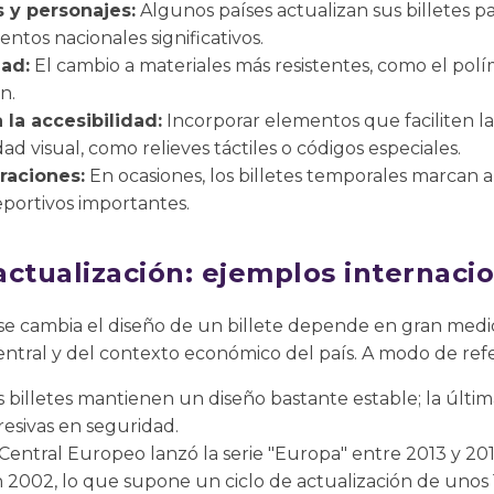
s y personajes:
Algunos países actualizan sus billetes par
entos nacionales significativos.
dad:
El cambio a materiales más resistentes, como el pol
n.
 la accesibilidad:
Incorporar elementos que faciliten la 
d visual, como relieves táctiles o códigos especiales.
aciones:
En ocasiones, los billetes temporales marcan an
eportivos importantes.
actualización: ejemplos internaci
se cambia el diseño de un billete depende en gran medid
ntral y del contexto económico del país. A modo de refe
 billetes mantienen un diseño bastante estable; la últi
esivas en seguridad.
entral Europeo lanzó la serie "Europa" entre 2013 y 201
n 2002, lo que supone un ciclo de actualización de unos 