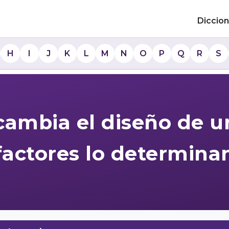
Diccion
H
I
J
K
L
M
N
O
P
Q
R
S
ambia el diseño de un
factores lo determina