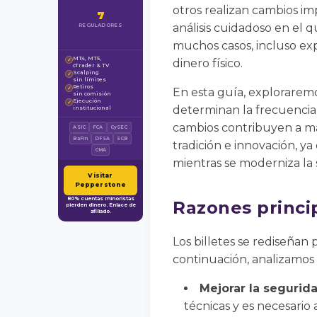
otros realizan cambios im
7
análisis cuidadoso en el q
REGULADORES
muchos casos, incluso ex
MT4, MT5,
✓
dinero físico.
cTrader & TV
Scalping
✓
sin límites
Retiros
✓
En esta guía, exploraremo
sin comisión
Ejecución
✓
determinan la frecuencia 
institucional
cambios contribuyen a ma
ASIC
FCA
CySEC
BaFin
DFSA
SCB
tradición e innovación, y
CMA
mientras se moderniza la
Visitar
Pepperstone
80% cuentas minoristas
Razones princip
pierden dinero. Enlace de
afiliado.
Los billetes se rediseñan
continuación, analizamos 
Mejorar la segurida
técnicas y es necesari