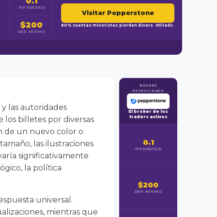
0.1
PIP EUR/USD
Visitar Pepperstone
$200
80% cuentas minoristas pierden dinero. Afiliado.
DEP. MÍNIMO
BROKER
PATROCINADO
s y las autoridades
El broker de los
traders activos
los billetes por diversas
n de un nuevo color o
0.1
amaño, las ilustraciones
PIP EUR/USD
varía significativamente
gico, la política
$200
DEP. MÍNIMO
espuesta universal.
lizaciones, mientras que