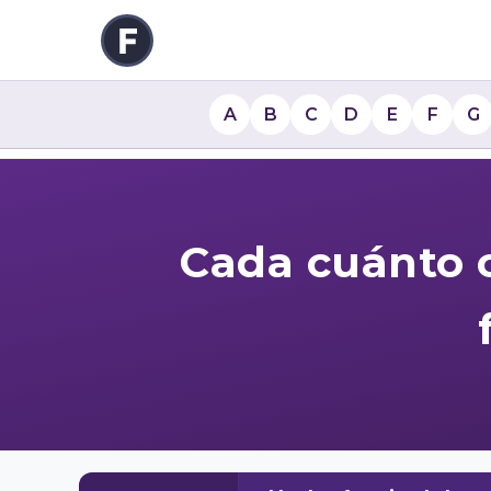
A
B
C
D
E
F
G
Cada cuánto c