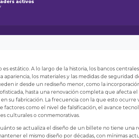
raders activos
w
o es estático. A lo largo de la historia, los bancos centrale
 apariencia, los materiales y las medidas de seguridad de 
ueden ir desde un rediseño menor, como la incorporació
isticada, hasta una renovación completa que afecta el t
en su fabricación. La frecuencia con la que esto ocurre 
factores como el nivel de falsificación, el avance tecnoló
des culturales o conmemorativas.
ánto se actualiza el diseño de un billete no tiene una r
ntener el mismo diseño por décadas, con mínimas actua