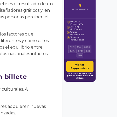
lete es el resultado de un
7
iseñadores gráficos y, en
REGULADORES
as personas perciben el
MT4, MT5,
✓
cTrader & TV
Scalping
✓
sin límites
Retiros
✓
 los factores que
sin comisión
Ejecución
✓
 diferentes y cómo estos
institucional
 el equilibrio entre
ASIC
FCA
CySEC
BaFin
DFSA
SCB
los nacionales intactos
CMA
Visitar
Pepperstone
80% cuentas minoristas
 billete
pierden dinero. Enlace de
afiliado.
 culturales. A
dores adquieren nuevas
anzadas.