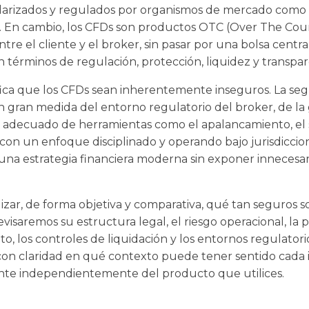
darizados y regulados por organismos de mercado como 
an. En cambio, los CFDs son productos OTC (Over The Count
e el cliente y el broker, sin pasar por una bolsa central
n términos de regulación, protección, liquidez y transpar
fica que los CFDs sean inherentemente inseguros. La seg
gran medida del entorno regulatorio del broker, de la g
o adecuado de herramientas como el apalancamiento, el s
, con un enfoque disciplinado y operando bajo jurisdiccio
na estrategia financiera moderna sin exponer innecesa
izar, de forma objetiva y comparativa, qué tan seguros so
evisaremos su estructura legal, el riesgo operacional, la pr
o, los controles de liquidación y los entornos regulatori
on claridad en qué contexto puede tener sentido cada
e independientemente del producto que utilices.