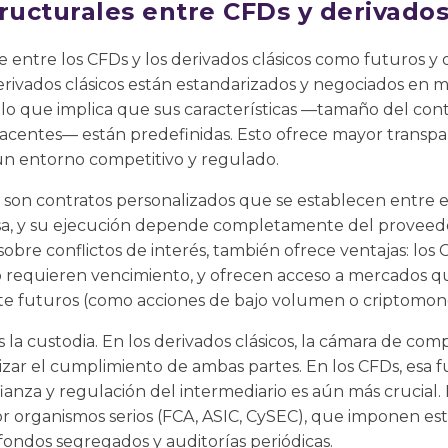
ructurales entre CFDs y derivados
e entre los CFDs y los derivados clásicos como futuros y
 derivados clásicos están estandarizados y negociados en
lo que implica que sus características —tamaño del cont
acentes— están predefinidas. Esto ofrece mayor transpar
 un entorno competitivo y regulado.
, son contratos personalizados que se establecen entre el
olsa, y su ejecución depende completamente del provee
bre conflictos de interés, también ofrece ventajas: los
no requieren vencimiento, y ofrecen acceso a mercados 
te futuros (como acciones de bajo volumen o criptomon
 la custodia. En los derivados clásicos, la cámara de c
izar el cumplimiento de ambas partes. En los CFDs, esa 
fianza y regulación del intermediario es aún más crucial.
r organismos serios (FCA, ASIC, CySEC), que imponen es
 fondos segregados y auditorías periódicas.