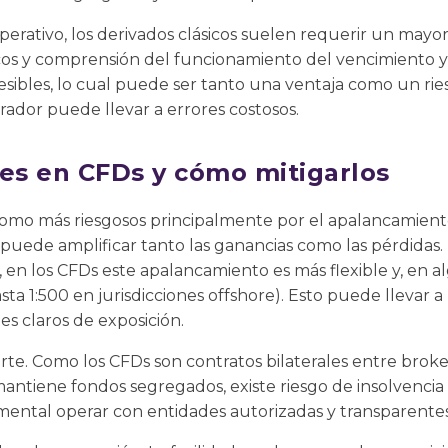
erativo, los derivados clásicos suelen requerir un mayor c
os y comprensión del funcionamiento del vencimiento y l
esibles, lo cual puede ser tanto una ventaja como un ri
rador puede llevar a errores costosos.
s en CFDs y cómo mitigarlos
omo más riesgosos principalmente por el apalancamiento
puede amplificar tanto las ganancias como las pérdidas.
en los CFDs este apalancamiento es más flexible y, en a
 1:500 en jurisdicciones offshore). Esto puede llevar a l
ites claros de exposición.
rte. Como los CFDs son contratos bilaterales entre broker 
mantiene fondos segregados, existe riesgo de insolvenci
mental operar con entidades autorizadas y transparentes