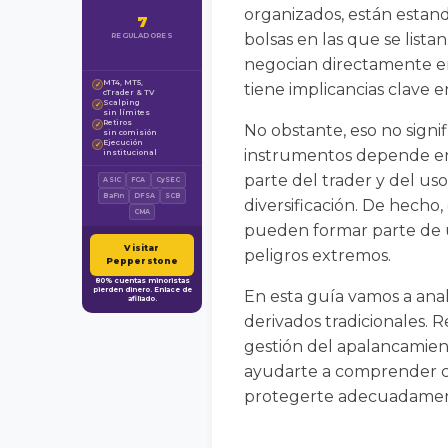
organizados, están estan
7
bolsas en las que se list
REGULADORES
negocian directamente entr
MT4, MT5,
✓
tiene implicancias clave e
cTrader & TV
Scalping
✓
sin límites
Retiros
✓
No obstante, eso no signi
sin comisión
Ejecución
✓
instrumentos depende en 
institucional
parte del trader y del us
ASIC
FCA
CySEC
BaFin
DFSA
SCB
diversificación. De hecho
CMA
pueden formar parte de u
Visitar
peligros extremos.
Pepperstone
80% cuentas minoristas
pierden dinero. Enlace de
En esta guía vamos a anal
afiliado.
derivados tradicionales. R
gestión del apalancamient
ayudarte a comprender c
protegerte adecuadament