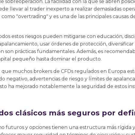
de sobreoperación. La facilidad con la que se abren posi
ede llevar al trader inexperto a realizar demasiadas operac
e como "overtrading" y es una de las principales causas d
odos estos riesgos pueden mitigarse con educación, disci
palancamiento, usar órdenes de protección, diversificar l
ión son prácticas fundamentales. Además, es recomend
pital pequeño hasta dominar el producto.
ar que muchos brokers de CFDs regulados en Europa est
ldo negativo, advertencias de riesgo y límites de apala
 Esto ha mejorado notablemente la seguridad de estos in
dos clásicos más seguros por defi
omo futuros y opciones tienen una estructura más rígida
ofrecer mayor seguridad en términos de ejecución y cust