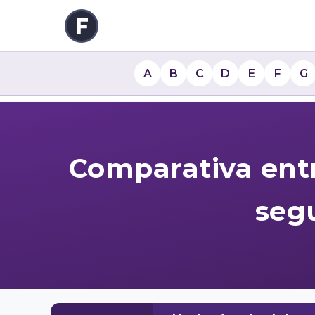
A
B
C
D
E
F
G
Comparativa entr
segu