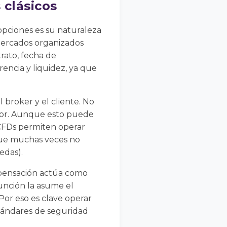
 clásicos
 opciones es su naturaleza
 mercados organizados
rato, fecha de
encia y liquidez, ya que
 broker y el cliente. No
dor. Aunque esto puede
 CFDs permiten operar
que muchas veces no
edas).
ompensación actúa como
función la asume el
 Por eso es clave operar
tándares de seguridad