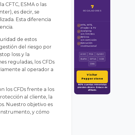
la CFTC, ESMA o las
7
er), es decir, se
REGULADORES
izada. Esta diferencia
MT4, MT5,
encia.
✓
cTrader & TV
Scalping
✓
sin límites
Retiros
✓
uridad de estos
sin comisión
Ejecución
✓
estión del riesgo por
institucional
top loss y la
ASIC
FCA
CySEC
BaFin
DFSA
SCB
nes reguladas, los CFDs
CMA
riamente al operador a
Visitar
Pepperstone
80% cuentas minoristas
pierden dinero. Enlace de
n los CFDs frente a los
afiliado.
otección al cliente, la
os. Nuestro objetivo es
 instrumento, y cómo