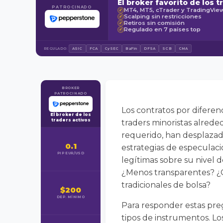
El broker favorito de los t
PATROCINADO
MT4, MT5, cTrader y TradingVie
✓
Scalping sin restricciones
✓
Retiros sin comisión
✓
Regulado en 7 países top
✓
REGULADO:
ASIC
FCA
CySEC
BaFin
DFSA
SCB
CMA
BROKER
PATROCINADO
Los contratos por diferen
El broker de los
traders activos
traders minoristas alreded
requerido, han desplazad
0.1
estrategias de especulac
PIP EUR/USD
legítimas sobre su nivel 
¿Menos transparentes? ¿Qu
tradicionales de bolsa?
$200
DEP. MÍNIMO
Para responder estas pre
tipos de instrumentos. Lo