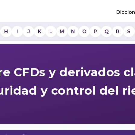
Diccion
H
I
J
K
L
M
N
O
P
Q
R
S
e CFDs y derivados clá
ridad y control del r