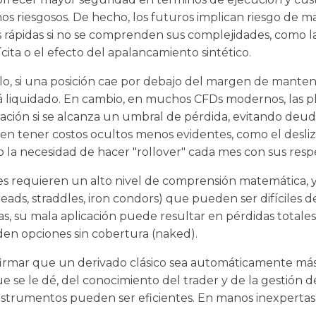
s riesgosos. De hecho, los futuros implican riesgo de mar
rápidas si no se comprenden sus complejidades, como la 
lícita o el efecto del apalancamiento sintético.
lo, si una posición cae por debajo del margen de manten
rá liquidado. En cambio, en muchos CFDs modernos, las p
ción si se alcanza un umbral de pérdida, evitando deuda
elen tener costos ocultos menos evidentes, como el desli
o la necesidad de hacer "rollover" cada mes con sus respe
nes requieren un alto nivel de comprensión matemática, 
eads, straddles, iron condors) que pueden ser difíciles d
s, su mala aplicación puede resultar en pérdidas totales
den opciones sin cobertura (naked).
firmar que un derivado clásico sea automáticamente má
se le dé, del conocimiento del trader y de la gestión de
nstrumentos pueden ser eficientes. En manos inexperta