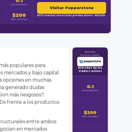
0.1
PIP EUR/USD
Visitar Pepperstone
$200
80% cuentas minoristas pierden dinero. Afiliado.
DEP. MÍNIMO
BROKER
PATROCINADO
 más populares para
El broker de los
traders activos
es mercados y bajo capital
las opciones en muchas
0.1
 ha generado dudas
PIP EUR/USD
¿Son más riesgosos?
Ds frente a los productos
$200
DEP. MÍNIMO
structurales entre ambos
negocian en mercados