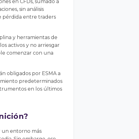
ciones en CFDs, sumado a
iones, sin análisis
e pérdida entre traders
plina y herramientas de
os activos y no arriesgar
able comenzar con una
án obligados por ESMA a
ncamiento predeterminados
strumentos en los últimos
nición?
 y un entorno más
odia. Sin embargo, eso