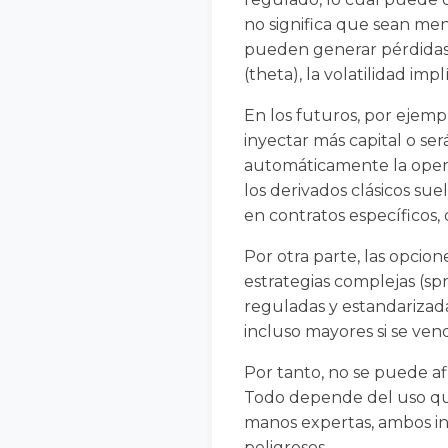
no significa que sean meno
pueden generar pérdidas 
(theta), la volatilidad imp
En los futuros, por ejemp
inyectar más capital o se
automáticamente la opera
los derivados clásicos su
en contratos específicos, 
Por otra parte, las opcio
estrategias complejas (spr
reguladas y estandarizada
incluso mayores si se ven
Por tanto, no se puede a
Todo depende del uso que 
manos expertas, ambos i
peligrosos.