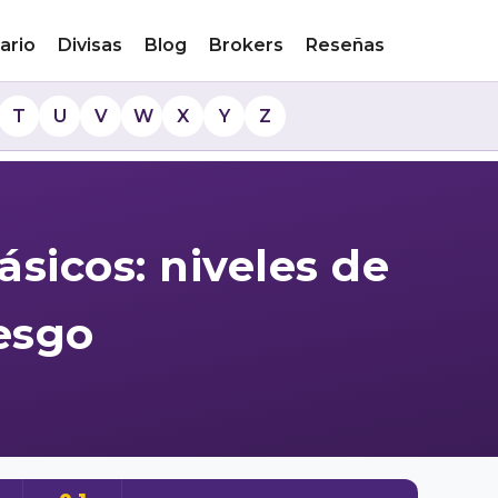
ario
Divisas
Blog
Brokers
Reseñas
T
U
V
W
X
Y
Z
sicos: niveles de
iesgo