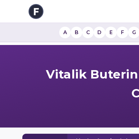
A
B
C
D
E
F
G
Vitalik Buteri
C