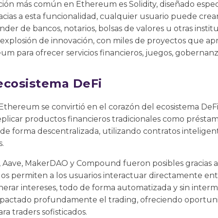
ión más común en Ethereum es Solidity, diseñado espe
racias a esta funcionalidad, cualquier usuario puede cre
der de bancos, notarios, bolsas de valores u otras institu
xplosión de innovación, con miles de proyectos que ap
um para ofrecer servicios financieros, juegos, gobernanza
ecosistema DeFi
Ethereum se convirtió en el corazón del ecosistema DeFi
plicar productos financieros tradicionales como préstam
o de forma descentralizada, utilizando contratos intelige
s.
Aave, MakerDAO y Compound fueron posibles gracias a l
s permiten a los usuarios interactuar directamente entre
erar intereses, todo de forma automatizada y sin interm
actado profundamente el trading, ofreciendo oportunid
ra traders sofisticados.