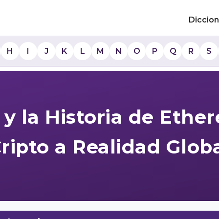
Diccion
H
I
J
K
L
M
N
O
P
Q
R
S
n y la Historia de Ethe
ripto a Realidad Glob