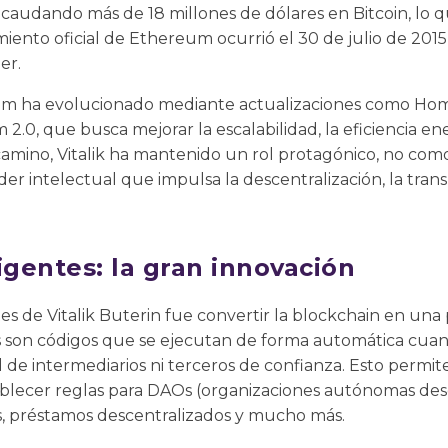
 recaudando más de 18 millones de dólares en Bitcoin, l
miento oficial de Ethereum ocurrió el 30 de julio de 2015
er.
m ha evolucionado mediante actualizaciones como Home
.0, que busca mejorar la escalabilidad, la eficiencia en
e camino, Vitalik ha mantenido un rol protagónico, no com
der intelectual que impulsa la descentralización, la tra
igentes: la gran innovación
es de Vitalik Buterin fue convertir la blockchain en un
es son códigos que se ejecutan de forma automática cua
d de intermediarios ni terceros de confianza. Esto permi
ablecer reglas para DAOs (organizaciones autónomas desc
, préstamos descentralizados y mucho más.