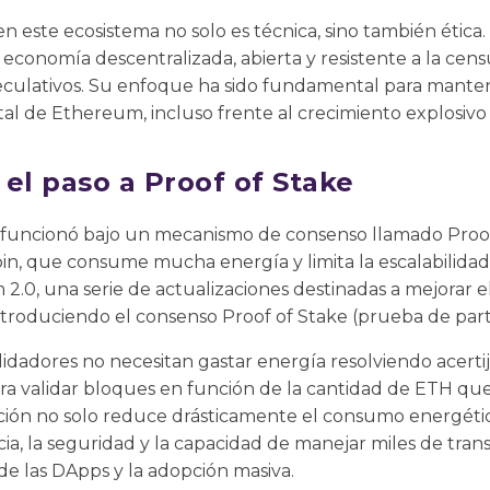
en este ecosistema no solo es técnica, sino también étic
conomía descentralizada, abierta y resistente a la cens
ulativos. Su enfoque ha sido fundamental para manten
l de Ethereum, incluso frente al crecimiento explosivo 
el paso a Proof of Stake
funcionó bajo un mecanismo de consenso llamado Proo
tcoin, que consume mucha energía y limita la escalabilidad. 
 2.0, una serie de actualizaciones destinadas a mejorar e
 introduciendo el consenso Proof of Stake (prueba de part
lidadores no necesitan gastar energía resolviendo acertijo
ra validar bloques en función de la cantidad de ETH q
ación no solo reduce drásticamente el consumo energétic
cia, la seguridad y la capacidad de manejar miles de tra
 de las DApps y la adopción masiva.