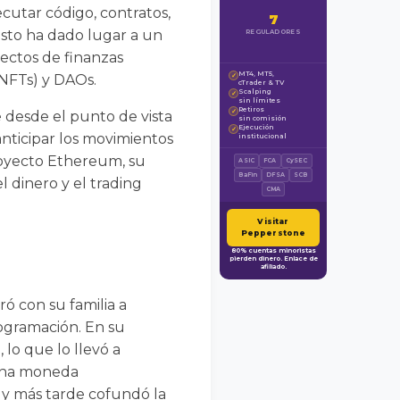
cutar código, contratos,
7
Esto ha dado lugar a un
REGULADORES
ectos de finanzas
MT4, MT5,
(NFTs) y DAOs.
✓
cTrader & TV
Scalping
✓
sin límites
Retiros
✓
 desde el punto de vista
sin comisión
Ejecución
✓
anticipar los movimientos
institucional
proyecto Ethereum, su
ASIC
FCA
CySEC
BaFin
DFSA
SCB
l dinero y el trading
CMA
Visitar
Pepperstone
80% cuentas minoristas
pierden dinero. Enlace de
afiliado.
ró con su familia a
ogramación. En su
 lo que lo llevó a
 una moneda
, y más tarde cofundó la