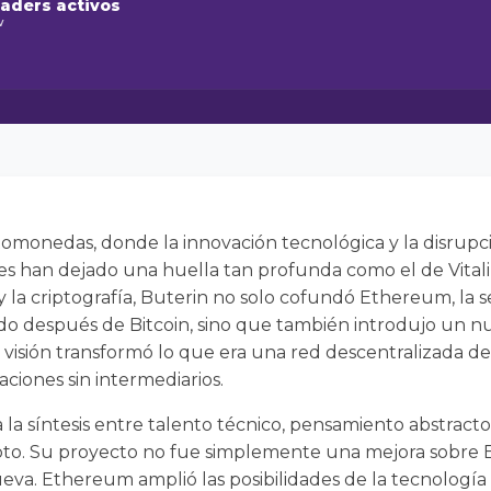
raders activos
w
ptomonedas, donde la innovación tecnológica y la disrup
s han dejado una huella tan profunda como el de Vitali
 y la criptografía, Buterin no solo cofundó Ethereum, l
 después de Bitcoin, sino que también introdujo un nu
u visión transformó lo que era una red descentralizada d
aciones sin intermediarios.
 la síntesis entre talento técnico, pensamiento abstracto y
pto. Su proyecto no fue simplemente una mejora sobre Bi
va. Ethereum amplió las posibilidades de la tecnología