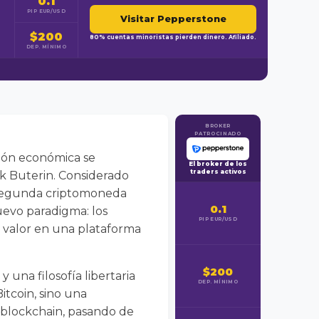
0.1
PIP EUR/USD
Visitar Pepperstone
$200
80% cuentas minoristas pierden dinero. Afiliado.
DEP. MÍNIMO
BROKER
PATROCINADO
ción económica se
El broker de los
traders activos
k Buterin. Considerado
a segunda criptomoneda
0.1
evo paradigma: los
PIP EUR/USD
e valor en una plataforma
$200
 una filosofía libertaria
DEP. MÍNIMO
tcoin, sino una
 blockchain, pasando de