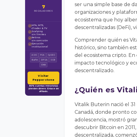
ser una simple base de da
7
organizaciones y platafo
REGULADORES
ecosistema que hoy alber
MT4, MT5,
✓
descentralizadas (DeFi), 
cTrader & TV
Scalping
✓
sin límites
Retiros
✓
Comprender quién es Vita
sin comisión
Ejecución
✓
histórico, sino también es
institucional
del ecosistema cripto. En
ASIC
FCA
CySEC
BaFin
DFSA
SCB
impacto tecnológico y econ
CMA
descentralizado.
Visitar
Pepperstone
80% cuentas minoristas
¿Quién es Vital
pierden dinero. Enlace de
afiliado.
Vitalik Buterin nació el 3
Canadá, donde pronto co
adolescencia, mostró gran 
descubrir Bitcoin en 2011
descentralizada, comenzó 