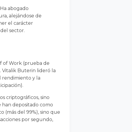
a. Ha abogado
ura, alejándose de
er el carácter
del sector.
f of Work (prueba de
Vitalik Buterin lideró la
l rendimiento y la
icipación).
s criptográficos, sino
ue han depositado como
o (más del 99%), sino que
nsacciones por segundo,