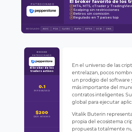
El broker favorito de los t
PATROCINADO
MT4, MT5, cTrader y TradingVie
✓
Scalping sin restricciones
✓
Retiros sin comisión
✓
Regulado en 7 países top
✓
REGULADO:
ASIC
FCA
CySEC
BaFin
DFSA
SCB
CMA
BROKER
PATROCINADO
En el universo de las cri
El broker de los
traders activos
entrelazan, pocos nombre
un prodigio del software
0.1
más importante del mundo
PIP EUR/USD
contratos inteligentes. S
global para ejecutar aplic
$200
Vitalik Buterin representa
DEP. MÍNIMO
propia del ecosistema cri
propuesta totalmente nue