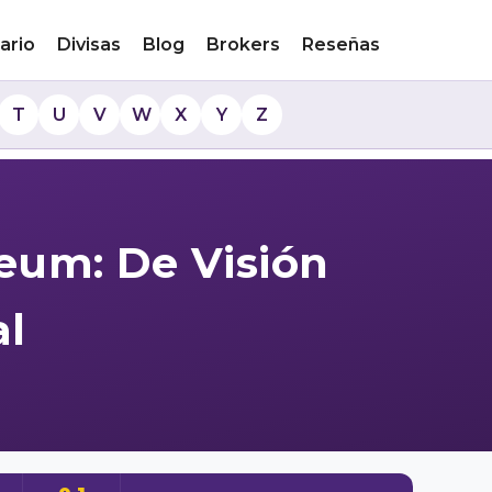
ario
Divisas
Blog
Brokers
Reseñas
T
U
V
W
X
Y
Z
reum: De Visión
al