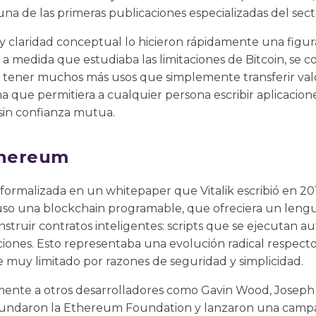
una de las primeras publicaciones especializadas del sect
y claridad conceptual lo hicieron rápidamente una figur
 medida que estudiaba las limitaciones de Bitcoin, se c
tener muchos más usos que simplemente transferir valor.
 que permitiera a cualquier persona escribir aplicacion
sin confianza mutua.
thereum
ormalizada en un whitepaper que Vitalik escribió en 2013
o una blockchain programable, que ofreciera un leng
struir contratos inteligentes: scripts que se ejecutan
iones. Esto representaba una evolución radical respecto
 muy limitado por razones de seguridad y simplicidad.
mente a otros desarrolladores como Gavin Wood, Joseph Lu
 fundaron la Ethereum Foundation y lanzaron una campa