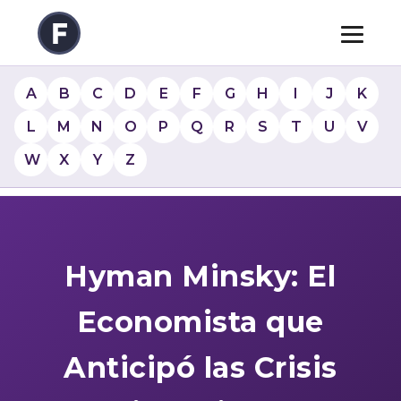
A
B
C
D
E
F
G
H
I
J
K
L
M
N
O
P
Q
R
S
T
U
V
W
X
Y
Z
Hyman Minsky: El
Economista que
Anticipó las Crisis