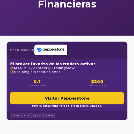
Financieras
PATROCINADO
El broker favorito de los traders activos
MT4, MT5, cTrader y TradingView
✓
Scalping sin restricciones
✓
0.1
$200
PIP EUR/USD
DEP. MÍNIMO
Visitar Pepperstone
80% cuentas minoristas pierden dinero. Afiliado.
ASIC
FCA
CySEC
BaFin