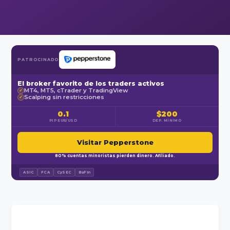
PATROCINADO
El broker favorito de los traders activos
MT4, MT5, cTrader y TradingView
✓
Scalping sin restricciones
✓
0.1
$200
PIP EUR/USD
DEP. MÍNIMO
Visitar Pepperstone
80% cuentas minoristas pierden dinero. Afiliado.
ASIC
FCA
CySEC
BaFin