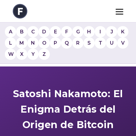
A
B
C
D
E
F
G
H
I
J
K
L
M
N
O
P
Q
R
S
T
U
V
W
X
Y
Z
Satoshi Nakamoto: El
Enigma Detrás del
Origen de Bitcoin