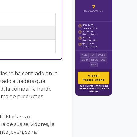
7
REGULADORES
MT4, MT5,
✓
cTrader & TV
Scalping
✓
sin límites
Retiros
✓
sin comisión
Ejecución
✓
institucional
ASIC
FCA
CySEC
BaFin
DFSA
SCB
CMA
os se ha centrado en la
Visitar
tado a traders que
Pepperstone
80% cuentas minoristas
d, la compañía ha ido
pierden dinero. Enlace de
afiliado.
 gama de productos
IC Markets o
 de sus servidores, la
nte joven, se ha