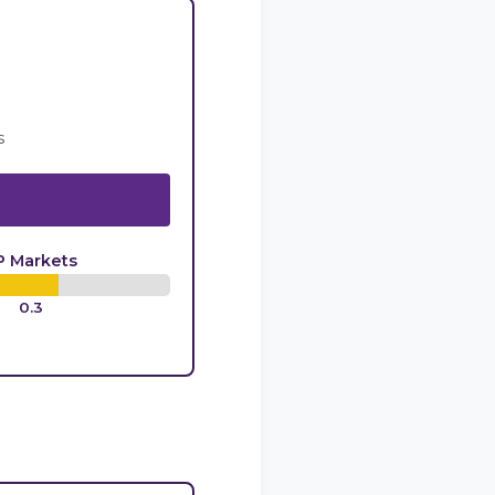
s
P Markets
0.3