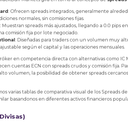
ard
: Ofrecen spreads integrados, generalmente alrededor
iones normales, sin comisiones fijas.
: Muestran spreads más ajustados, llegando a 0.0 pips 
a comisión fija por lote negociado.
utional
: Diseñadas para traders con un volumen muy alt
ajustable según el capital y las operaciones mensuales.
bróker en competencia directa con alternativas como IC
recen cuentas ECN con spreads crudos y comisión fija. P
 alto volumen, la posibilidad de obtener spreads cercan
os varias tablas de comparativa visual de los Spreads d
milar basandonos en diferentes activos financieros popul
Divisas)