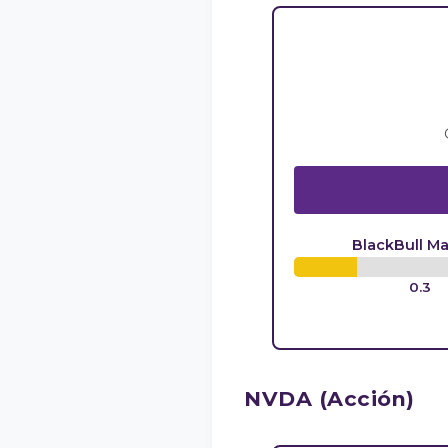
BlackBull Ma
0.3
NVDA (Acción)