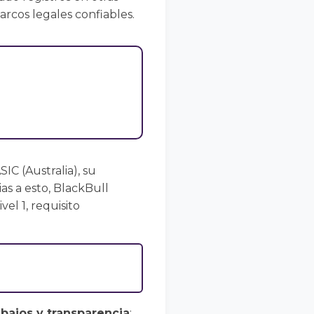
marcos legales confiables.
IC (Australia), su
as a esto, BlackBull
el 1, requisito
bajos y transparencia
: