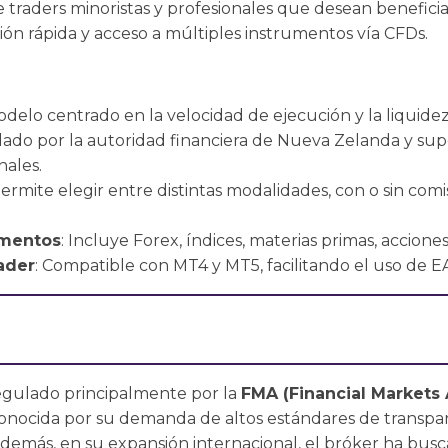
e traders minoristas y profesionales que desean benefici
ión rápida y acceso a múltiples instrumentos vía CFDs.
odelo centrado en la velocidad de ejecución y la liquidez 
dado por la autoridad financiera de Nueva Zelanda y supe
nales.
Permite elegir entre distintas modalidades, con o sin comi
umentos
: Incluye Forex, índices, materias primas, accion
ader
: Compatible con MT4 y MT5, facilitando el uso de EA
egulado principalmente por la
FMA (Financial Markets 
onocida por su demanda de altos estándares de transpar
 Además, en su expansión internacional, el bróker ha busc