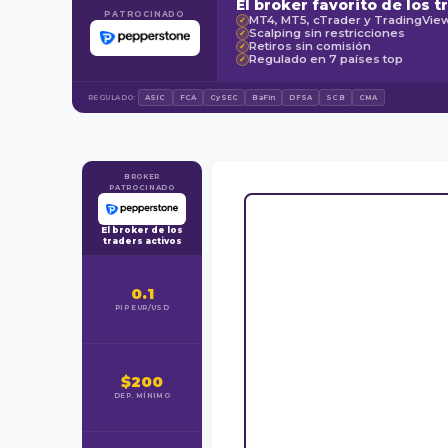
El broker favorito de los t
PATROCINADO
MT4, MT5, cTrader y TradingVie
✓
Scalping sin restricciones
✓
Retiros sin comisión
✓
Regulado en 7 países top
✓
REGULADO:
ASIC
FCA
CySEC
BaFin
DFSA
SCB
CMA
BROKER
PATROCINADO
El broker de los
traders activos
0.1
PIP EUR/USD
$200
DEP. MÍNIMO