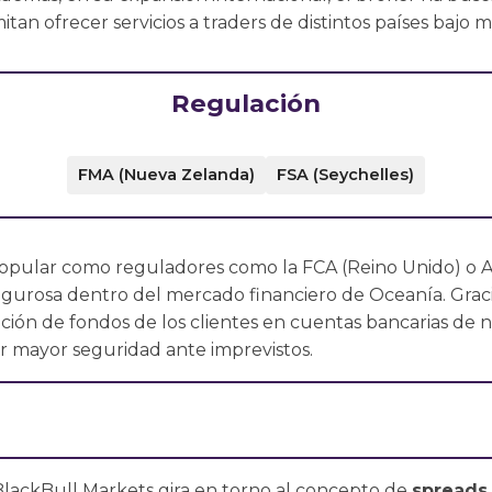
itan ofrecer servicios a traders de distintos países bajo 
Regulación
FMA (Nueva Zelanda)
FSA (Seychelles)
popular como reguladores como la FCA (Reino Unido) o AS
rigurosa dentro del mercado financiero de Oceanía. Graci
ión de fondos de los clientes en cuentas bancarias de niv
r mayor seguridad ante imprevistos.
 BlackBull Markets gira en torno al concepto de
spreads 