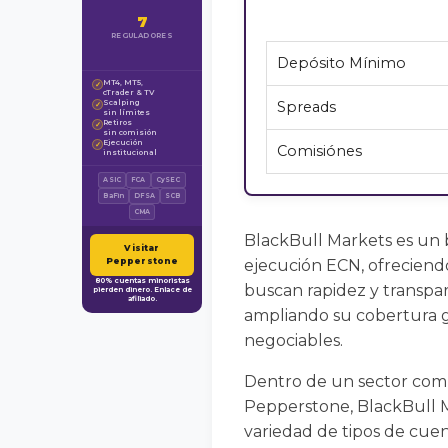
7
REGULADORES
Depósito Mínimo
MT4, MT5,
✓
cTrader & TV
Scalping
Spreads
✓
sin límites
Retiros
✓
sin comisión
Ejecución
✓
Comisiónes
institucional
ASIC
FCA
CySEC
BaFin
DFSA
SCB
CMA
BlackBull Markets es un 
Visitar
Pepperstone
ejecución ECN, ofreciend
80% cuentas minoristas
buscan rapidez y transpar
pierden dinero. Enlace de
afiliado.
ampliando su cobertura gl
negociables.
Dentro de un sector com
Pepperstone, BlackBull Ma
variedad de tipos de cuen