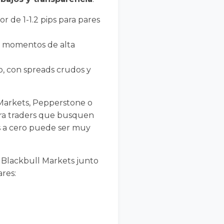
 de 1-1.2 pips para pares
en momentos de alta
o, con spreads crudos y
 Markets, Pepperstone o
ara traders que busquen
os a cero puede ser muy
e Blackbull Markets junto
ares: