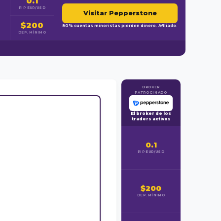
0.1
PIP EUR/USD
Visitar Pepperstone
$200
80% cuentas minoristas pierden dinero. Afiliado.
DEP. MÍNIMO
BROKER
PATROCINADO
El broker de los
traders activos
0.1
PIP EUR/USD
$200
DEP. MÍNIMO