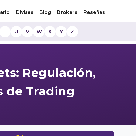
ario
Divisas
Blog
Brokers
Reseñas
T
U
V
W
X
Y
Z
ts: Regulación,
s de Trading