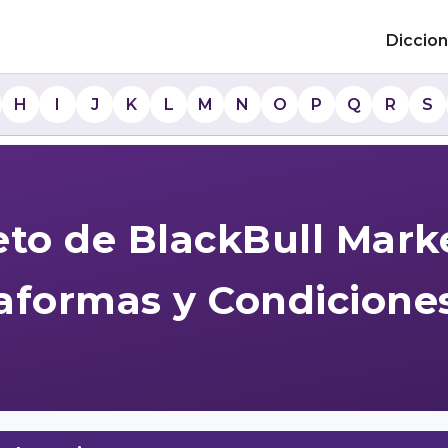
Diccion
H
I
J
K
L
M
N
O
P
Q
R
S
eto de BlackBull Marke
taformas y Condicione