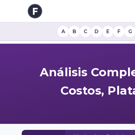
A
B
C
D
E
F
G
Análisis Compl
Costos, Pla