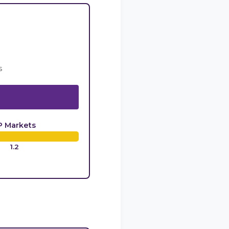
s
P Markets
1.2