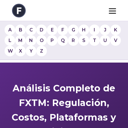
A
B
C
D
E
F
G
H
I
J
K
L
M
N
O
P
Q
R
S
T
U
V
W
X
Y
Z
Análisis Completo de
FXTM: Regulación,
Costos, Plataformas y