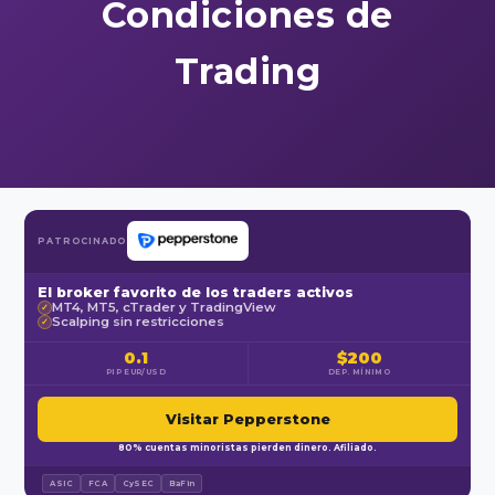
Condiciones de
Trading
PATROCINADO
El broker favorito de los traders activos
MT4, MT5, cTrader y TradingView
✓
Scalping sin restricciones
✓
0.1
$200
PIP EUR/USD
DEP. MÍNIMO
Visitar Pepperstone
80% cuentas minoristas pierden dinero. Afiliado.
ASIC
FCA
CySEC
BaFin