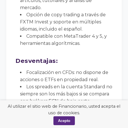
artículos, tutoriales y análisis de
mercado.
Opción de copy trading a través de
FXTM Invest y soporte en múltiples
idiomas, incluido el español.
Compatible con MetaTrader 4 y 5, y
herramientas algorítmicas.
Desventajas
:
Focalización en CFDs: no dispone de
acciones o ETFs en propiedad real.
Los spreads en la cuenta Standard no
siempre son los más bajos si se compara
con brókers ECN de bajo costo.
Al utilizar el sitio web de Financionario, usted acepta el
El copy trading interno no es tan
uso de cookies.
grande como el de plataformas sociales
Acepto
especializadas.