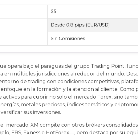
$5
Desde 0.8 pips (EUR/USD)
Sin Comisiones
ue opera bajo el paraguas del grupo Trading Point, fund
a en múltiples jurisdicciones alrededor del mundo. Desd
entorno de trading con condiciones competitivas, plata
enfoque en la formación y la atención al cliente. Como p
 activos para cubrir no solo el mercado Forex, sino tamb
 energías, metales preciosos, índices temáticos y criptom
iversificar sus inversiones.
 el mercado, XM compite con otros brókers consolidad
lo, FBS, Exness o HotForex—, pero destaca por su equili