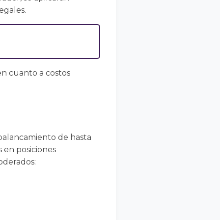
egales.
 en cuanto a costos
palancamiento de hasta
s en posiciones
moderados: