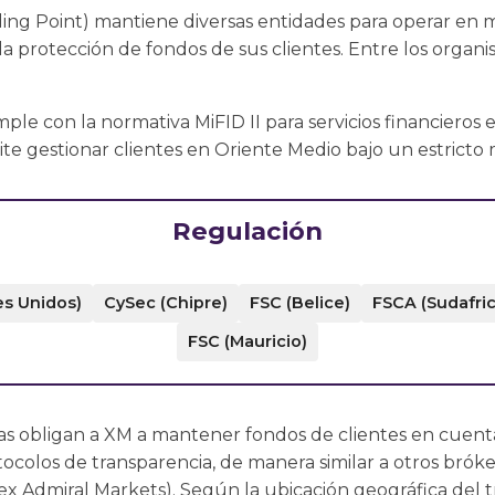
ing Point) mantiene diversas entidades para operar en mú
 la protección de fondos de sus clientes. Entre los orga
mple con la normativa MiFID II para servicios financieros
e gestionar clientes en Oriente Medio bajo un estricto 
Regulación
es Unidos)
CySec (Chipre)
FSC (Belice)
FSCA (Sudafric
FSC (Mauricio)
ias obligan a XM a mantener fondos de clientes en cuent
tocolos de transparencia, de manera similar a otros brók
x Admiral Markets). Según la ubicación geográfica del tr