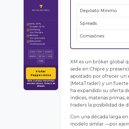
7
Depósito Mínimo
REGULADORES
Spreads
MT4, MT5,
✓
cTrader & TV
Scalping
✓
sin límites
Comisiónes
Retiros
✓
sin comisión
Ejecución
✓
institucional
ASIC
FCA
CySEC
BaFin
DFSA
SCB
XM es un bróker global q
CMA
sede en Chipre y presenci
Visitar
apostado por ofrecer un 
Pepperstone
80% cuentas minoristas
(MetaTrader) y un fuerte 
pierden dinero. Enlace de
afiliado.
ha expandido su oferta de
índices, materias primas,
traders la posibilidad de d
Con una década larga en
modelo similar —por ejemp