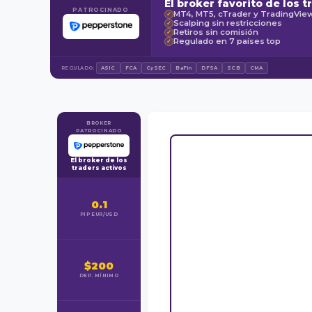
El broker favorito de los t
PATROCINADO
MT4, MT5, cTrader y TradingVie
✓
Scalping sin restricciones
✓
Retiros sin comisión
✓
Regulado en 7 países top
✓
REGULADO:
ASIC
FCA
CySEC
BaFin
DFSA
SCB
CMA
BROKER
PATROCINADO
El broker de los
traders activos
0.1
PIP EUR/USD
$200
DEP. MÍNIMO