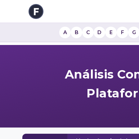
A
B
C
D
E
F
G
Análisis Co
Platafo