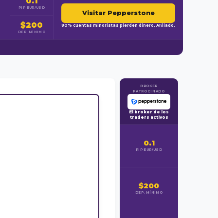
0.1
PIP EUR/USD
Visitar Pepperstone
$200
80% cuentas minoristas pierden dinero. Afiliado.
DEP. MÍNIMO
BROKER
PATROCINADO
El broker de los
traders activos
0.1
PIP EUR/USD
$200
DEP. MÍNIMO