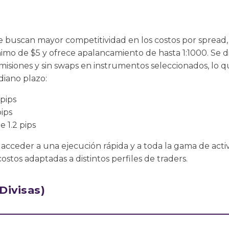
e buscan mayor competitividad en los costos por spread
imo de $5 y ofrece apalancamiento de hasta 1:1000. Se d
omisiones y sin swaps en instrumentos seleccionados, lo q
diano plazo:
pips
ips
 1.2 pips
cceder a una ejecución rápida y a toda la gama de activ
stos adaptadas a distintos perfiles de traders.
Divisas)