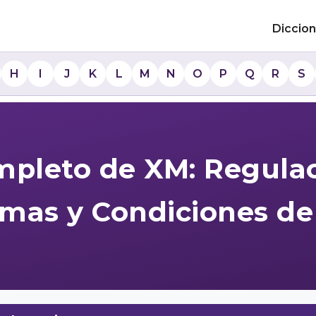
Diccion
H
I
J
K
L
M
N
O
P
Q
R
S
mpleto de XM: Regulac
rmas y Condiciones de