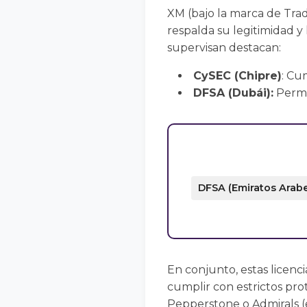
XM (bajo la marca de Trad
respalda su legitimidad y
supervisan destacan:
CySEC (Chipre)
: Cu
DFSA (Dubái):
Permit
DFSA (Emiratos Arab
En conjunto, estas licenc
cumplir con estrictos pro
Pepperstone o Admirals (e