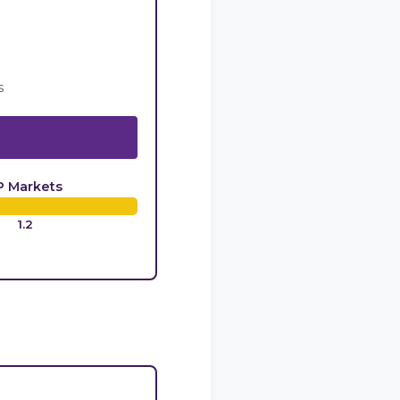
s
P Markets
1.2