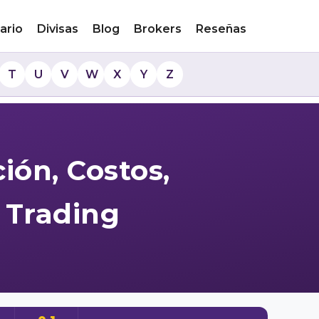
ario
Divisas
Blog
Brokers
Reseñas
T
U
V
W
X
Y
Z
ión, Costos,
 Trading