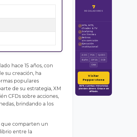
7
REGULADORES
MT4, MT5,
✓
cTrader & TV
Scalping
✓
sin límites
Retiros
✓
sin comisión
Ejecución
✓
institucional
ASIC
FCA
CySEC
BaFin
DFSA
SCB
ado hace 15 años, con
CMA
e su creación, ha
Visitar
formas populares
Pepperstone
80% cuentas minoristas
arte de su estrategia, XM
pierden dinero. Enlace de
afiliado.
ién CFDs sobre acciones,
onedas, brindando a los
os que comparten un
brio entre la