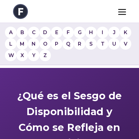
A
B
C
D
E
F
G
H
I
J
K
L
M
N
O
P
Q
R
S
T
U
V
W
X
Y
Z
¿Qué es el Sesgo de
Disponibilidad y
Cómo se Refleja en