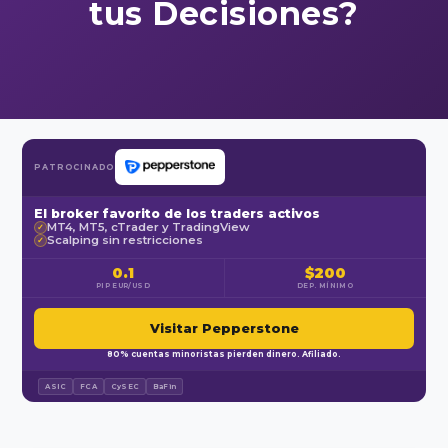
tus Decisiones?
PATROCINADO
El broker favorito de los traders activos
MT4, MT5, cTrader y TradingView
✓
Scalping sin restricciones
✓
0.1
$200
PIP EUR/USD
DEP. MÍNIMO
Visitar Pepperstone
80% cuentas minoristas pierden dinero. Afiliado.
ASIC
FCA
CySEC
BaFin