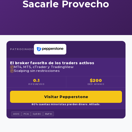
Sacarle Provecho
PATROCINADO
El broker favorito de los traders activos
MT4, MT5, cTrader y TradingView
✓
Scalping sin restricciones
✓
0.1
$200
PIP EUR/USD
DEP. MÍNIMO
Visitar Pepperstone
80% cuentas minoristas pierden dinero. Afiliado.
ASIC
FCA
CySEC
BaFin