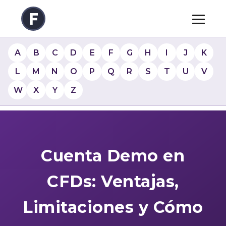
A
B
C
D
E
F
G
H
I
J
K
L
M
N
O
P
Q
R
S
T
U
V
W
X
Y
Z
Cuenta Demo en
CFDs: Ventajas,
Limitaciones y Cómo